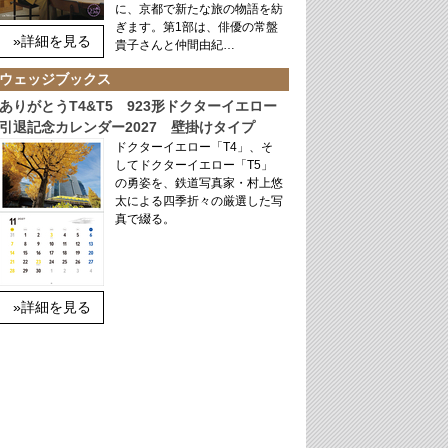
に、京都で新たな旅の物語を紡
ぎます。第1部は、俳優の常盤
»詳細を見る
貴子さんと仲間由紀…
ウェッジブックス
ありがとうT4&T5 923形ドクターイエロー
引退記念カレンダー2027 壁掛けタイプ
ドクターイエロー「T4」、そ
してドクターイエロー「T5」
の勇姿を、鉄道写真家・村上悠
太による四季折々の厳選した写
真で綴る。
»詳細を見る