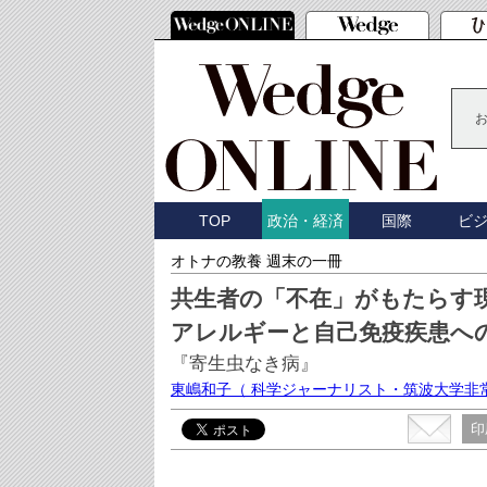
TOP
国際
ビ
政治・経済
オトナの教養 週末の一冊
共生者の「不在」がもたらす
アレルギーと自己免疫疾患へ
『寄生虫なき病』
東嶋和子
（ 科学ジャーナリスト・筑波大学非
印