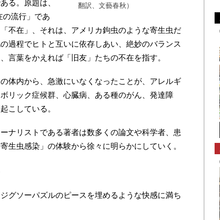
ある。原題は、
翻訳、文藝春秋）
「不在の流行」であ
る「不在」、それは、アメリカ鉤虫のような寄生虫だ
化の過程でヒトと互いに依存しあい、絶妙のバランス
」、言葉をかえれば「旧友」たちの不在を指す。
の体内から、急激にいなくなったことが、アレルギ
タボリック症候群、心臓病、ある種のがん、発達障
き起こしている。
ーナリストである著者は数多くの論文や科学者、患
「寄生虫感染」の体験から徐々に明らかにしていく。
姿
ジグソーパズルのピースを埋めるような快感に満ち