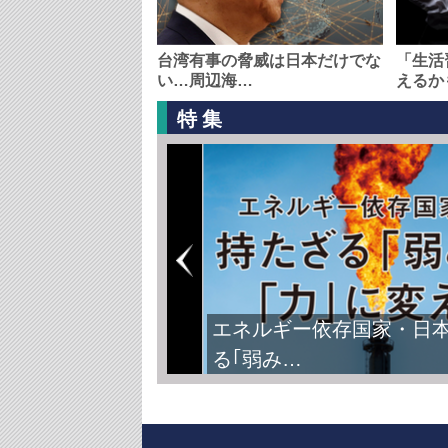
台湾有事の脅威は日本だけでな
「生活
い…周辺海…
えるか
特集
エネルギー依存国家・日
る｢弱み…