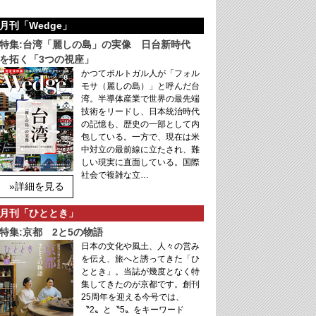
月刊「Wedge」
特集:台湾「麗しの島」の実像 日台新時代
を拓く「3つの視座」
かつてポルトガル人が「フォル
モサ（麗しの島）」と呼んだ台
湾。半導体産業で世界の最先端
技術をリードし、日本統治時代
の記憶も、歴史の一部として内
包している。一方で、現在は米
中対立の最前線に立たされ、難
しい現実に直面している。国際
社会で複雑な立…
»詳細を見る
月刊「ひととき」
特集:京都 2と5の物語
日本の文化や風土、人々の営み
を伝え、旅へと誘ってきた「ひ
ととき」。当誌が幾度となく特
集してきたのが京都です。創刊
25周年を迎える今号では、
〝2〟と〝5〟をキーワード