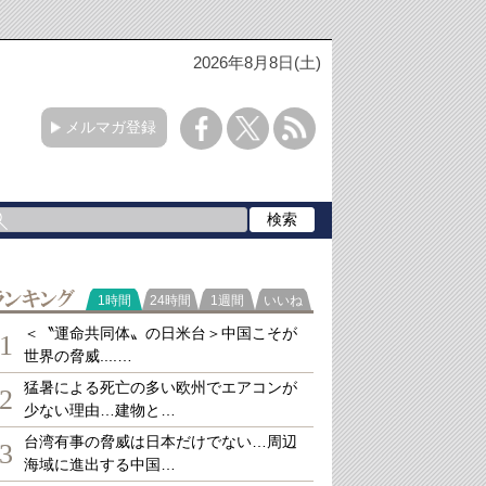
2026年8月8日(土)
メルマガ登録
ランキング
1時間
24時間
1週間
いいね
＜〝運命共同体〟の日米台＞中国こそが
1
世界の脅威....…
猛暑による死亡の多い欧州でエアコンが
2
少ない理由…建物と…
台湾有事の脅威は日本だけでない…周辺
3
海域に進出する中国…