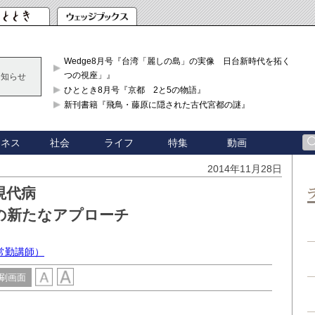
Wedge8月号『台湾「麗しの島」の実像 日台新時代を拓く「3
つの視座」』
お知らせ
ひととき8月号『京都 2と5の物語』
新刊書籍『飛鳥・藤原に隠された古代宮都の謎』
ジネス
社会
ライフ
特集
動画
2014年11月28日
現代病
の新たなアプローチ
常勤講師）
刷画面