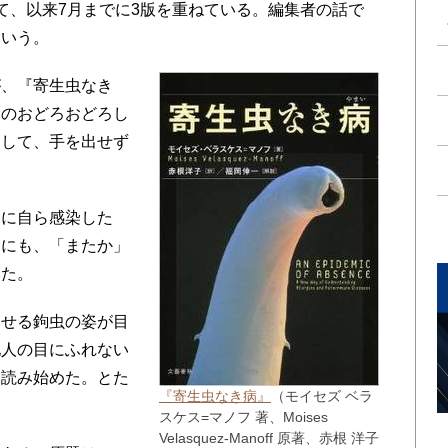
、以来7月までに3版を重ねている。編集者の話で
という。
、『寄生虫なき
ーのおどろおどろし
なして、手を出せず
に自ら感染した
句にも、「またか」
いた。
せる鉤虫の姿が目
他人の目にふれない
て読み始めた。とた
『寄生虫なき病』
（モイセズ ベラ
スケス=マノフ 著、Moises
Velasquez‐Manoff 原著、赤根 洋子