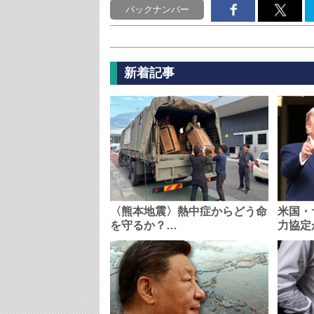
バックナンバー
新着記事
〈熊本地震〉熱中症からどう命
米国・
を守るか？…
力協定