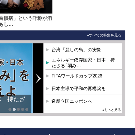
習慣病」という呼称が消
もし…
»すべての特集を見る
台湾「麗しの島」の実像
エネルギー依存国家・日本 持
たざる｢弱み…
FIFAワールドカップ2026
日本主導で平和の再構築を
本 持たざ
造船立国ニッポンへ
»もっと見る