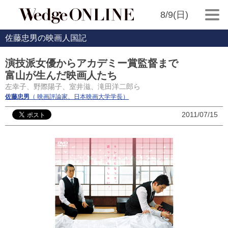
8/9(日)
佐藤忠男の映画人国記
演技派女優からアカデミー賞監督まで
富山が生んだ映画人たち
左幸子、野際陽子、室井滋、滝田洋二郎ら
佐藤忠男
（ 映画評論家、日本映画大学学長）
2011/07/15