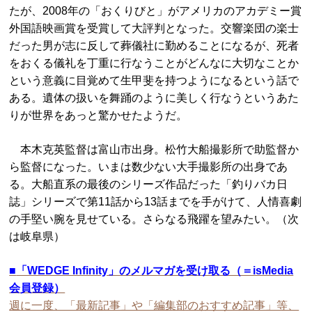
たが、2008年の「おくりびと」がアメリカのアカデミー賞
外国語映画賞を受賞して大評判となった。交響楽団の楽士
だった男が志に反して葬儀社に勤めることになるが、死者
をおくる儀礼を丁重に行なうことがどんなに大切なことか
という意義に目覚めて生甲斐を持つようになるという話で
ある。遺体の扱いを舞踊のように美しく行なうというあた
りが世界をあっと驚かせたようだ。
本木克英監督は富山市出身。松竹大船撮影所で助監督か
ら監督になった。いまは数少ない大手撮影所の出身であ
る。大船直系の最後のシリーズ作品だった「釣りバカ日
誌」シリーズで第11話から13話までを手がけて、人情喜劇
の手堅い腕を見せている。さらなる飛躍を望みたい。（次
は岐阜県）
■
「WEDGE Infinity」のメルマガを受け取る（＝isMedia
会員登録）
週に一度、「最新記事」や「編集部のおすすめ記事」等、