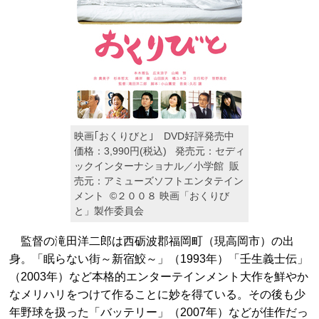
映画｢おくりびと｣ DVD好評発売中
価格：3,990円(税込) 発売元：セディ
ックインターナショナル／小学館 販
売元：アミューズソフトエンタテイン
メント ©２００８ 映画「おくりび
と」製作委員会
監督の滝田洋二郎は西砺波郡福岡町（現高岡市）の出
身。「眠らない街～新宿鮫～」（1993年）「壬生義士伝」
（2003年）など本格的エンターテインメント大作を鮮やか
なメリハリをつけて作ることに妙を得ている。その後も少
年野球を扱った「バッテリー」（2007年）などが佳作だっ