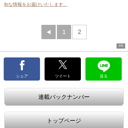
旬な情報をお届けいたします。
前
1
2
へ
PR
シェア
ツイート
送る
連載バックナンバー
トップページ