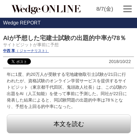
8/7(金)
Wedge REPORT
AIが予想した宅建士試験の出題的中率が78％
サイトビジットが事前に予想
中西 享
（ ジャーナリスト）
2018/10/22
年に1度、約20万人が受験する宅地建物取引士試験が21日に行
われたが、資格試験のオンライン学習サービスを提供するサイ
トビジット（東京都千代田区、鬼頭政人社長）は、この試験の
出題をAI（人工知能）を使って事前に予測した。同社が22日に
発表した結果によると、同試験問題の出題的中率は78％とな
り、予想を上回る的中率になった。
本文を読む