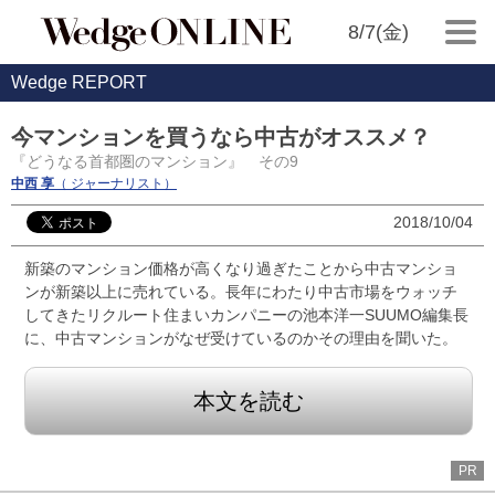
8/7(金)
Wedge REPORT
今マンションを買うなら中古がオススメ？
『どうなる首都圏のマンション』 その9
中西 享
（ ジャーナリスト）
2018/10/04
新築のマンション価格が高くなり過ぎたことから中古マンショ
ンが新築以上に売れている。長年にわたり中古市場をウォッチ
してきたリクルート住まいカンパニーの池本洋一SUUMO編集長
に、中古マンションがなぜ受けているのかその理由を聞いた。
本文を読む
PR