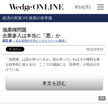
8/10(月)
経済の常識 VS 政策の非常識
漁業権問題
企業参入は本当に「悪」か
原田 泰
（ 名古屋商科大学ビジネススクール教授）
2011/10/13
「漁業権」は誰が持つべきか。誰が持っていればその権利を最
も効率的に使えるか。ここでの議論にも「効率性」の視点が欠
けている。
本文を読む
PR