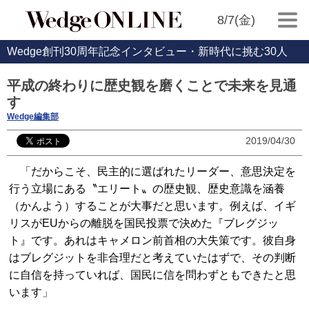
8/7(金)
Wedge創刊30周年記念インタビュー・新時代に挑む30人
平成の終わりに歴史観を磨くことで未来を見通
す
Wedge編集部
2019/04/30
「だからこそ、民主的に選ばれたリーダー、意思決定を
行う立場にある〝エリート〟の歴史観、歴史意識を涵養
（かんよう）することが大事だと思います。例えば、イギ
リスがEUからの離脱を国民投票で決めた『ブレグジッ
ト』です。あれはキャメロン前首相の大失策です。彼自身
はブレグジットを非合理だと考えていたはずで、その判断
に自信を持っていれば、国民に信を問わずともできたと思
います」