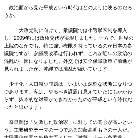
政治面から見た平成という時代はどのように映るのだろ
うか。
「二大政党制に向けて、衆議院では小選挙区制を導入
し、2009年には政権交代が実現しました。一方で、世界の
上院のなかでも、特に強い権限を持っているのが日本の参
議院ですが、参議院改革は行われず、これが近年の政治の
混乱の一因になりました。外交では安全保障政策で前進が
見られましたが、沖縄では混乱が続いています。
少子化・人口減少問題は、いよいよ深刻な状態になりつ
つあります。私は、やるべき課題は見えていたにもかかわ
らず、抜本的な対策ができなかったのが平成という時代だ
ったと思います」
奈良岡は「失敗した政治家」に対しての関心が高いとい
う。主要研究テーマの一つである加藤高明もその一人だ。
大隈重信内閣で外務大臣として「対華二十一カ条要求」