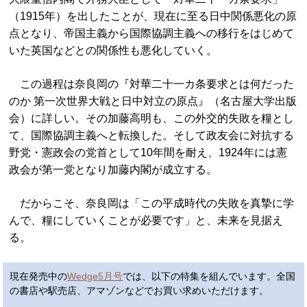
（1915年）を出したことが、現在に至る日中関係悪化の原
点となり、帝国主義から国際協調主義への移行をはじめて
いた英国などとの関係性も悪化していく。
この過程は奈良岡の『対華二十一カ条要求とは何だった
のか 第一次世界大戦と日中対立の原点』（名古屋大学出版
会）に詳しい。その加藤高明も、この外交的失敗を糧とし
て、国際協調主義へと転換した。そして政友会に対抗する
野党・憲政会の党首として10年間を耐え、1924年には憲
政会が第一党となり加藤内閣が成立する。
だからこそ、奈良岡は「この平成時代の失敗を真摯に学
んで、糧にしていくことが必要です」と、未来を見据え
る。
現在発売中の
Wedge5月号
では、以下の特集を組んでいます。全国
の書店や駅売店、アマゾンなどでお買い求めいただけます。