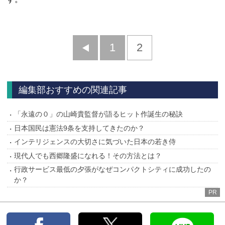
前
1
2
へ
編集部おすすめの関連記事
「永遠の０」の山崎貴監督が語るヒット作誕生の秘訣
日本国民は憲法9条を支持してきたのか？
インテリジェンスの大切さに気づいた日本の若き侍
現代人でも西郷隆盛になれる！その方法とは？
行政サービス最低の夕張がなぜコンパクトシティに成功したの
か？
PR