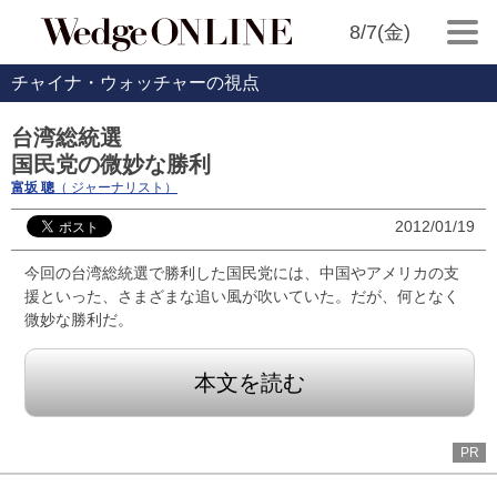
8/7(金)
チャイナ・ウォッチャーの視点
台湾総統選
国民党の微妙な勝利
富坂 聰
（ ジャーナリスト）
2012/01/19
今回の台湾総統選で勝利した国民党には、中国やアメリカの支
援といった、さまざまな追い風が吹いていた。だが、何となく
微妙な勝利だ。
本文を読む
PR