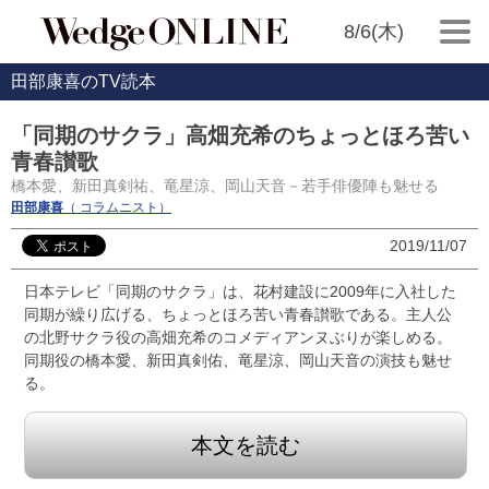
8/6(木)
田部康喜のTV読本
「同期のサクラ」高畑充希のちょっとほろ苦い
青春讃歌
橋本愛、新田真剣祐、竜星涼、岡山天音－若手俳優陣も魅せる
田部康喜
（ コラムニスト）
2019/11/07
日本テレビ「同期のサクラ」は、花村建設に2009年に入社した
同期が繰り広げる、ちょっとほろ苦い青春讃歌である。主人公
の北野サクラ役の高畑充希のコメディアンヌぶりが楽しめる。
同期役の橋本愛、新田真剣佑、竜星涼、岡山天音の演技も魅せ
る。
本文を読む