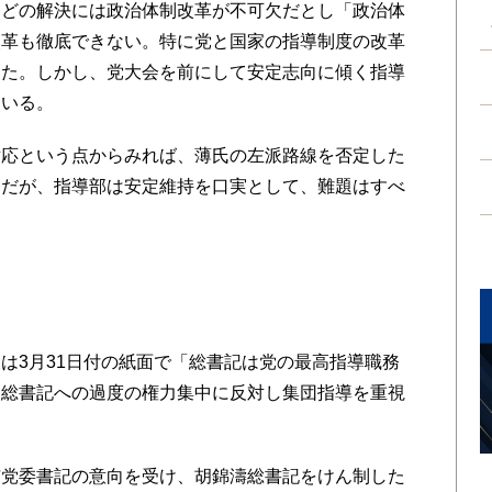
どの解決には政治体制改革が不可欠だとし「政治体
改革も徹底できない。特に党と国家の指導制度の改革
した。しかし、党大会を前にして安定志向に傾く指導
ている。
応という点からみれば、薄氏の左派路線を否定した
きだが、指導部は安定維持を口実として、難題はすべ
3月31日付の紙面で「総書記は党の最高指導職務
、総書記への過度の権力集中に反対し集団指導を重視
党委書記の意向を受け、胡錦濤総書記をけん制した