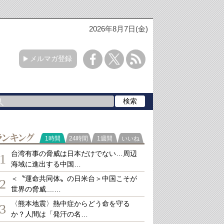
2026年8月7日(金)
メルマガ登録
ランキング
1時間
24時間
1週間
いいね
台湾有事の脅威は日本だけでない…周辺
1
海域に進出する中国…
＜〝運命共同体〟の日米台＞中国こそが
2
世界の脅威....…
〈熊本地震〉熱中症からどう命を守る
3
か？人間は「発汗の名…