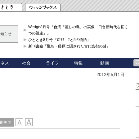
Wedge8月号『台湾「麗しの島」の実像 日台新時代を拓く「3
つの視座」』
お知らせ
ひととき8月号『京都 2と5の物語』
新刊書籍『飛鳥・藤原に隠された古代宮都の謎』
ジネス
社会
ライフ
特集
動画
2012年5月1日
刷画面