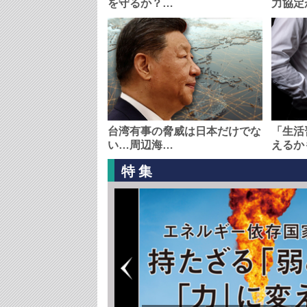
を守るか？…
力協定
台湾有事の脅威は日本だけでな
「生活
い…周辺海…
えるか
特集