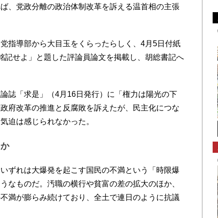
れば、党政分離の政治体制改革を訴える温首相の主張
。
党指導部から大目玉をくらったらしく、4月5日付紙
銘記せよ」と題した評論員論文を掲載し、胡総書記へ
誌「求是」（4月16日発行）に「権力は陽光の下
、政府改革の推進と反腐敗を訴えたが、民主化につな
る気迫は感じられなかった。
発か
いずれは大爆発を起こす国民の不満という「時限爆
ようなものだ。汚職の横行や貧富の差の拡大のほか、
の不満が膨らみ続けており、全土で連日のように抗議