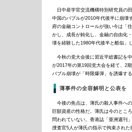
日中産学官交流機構特別研究員の田中
中国のバブルが2010年代後半に崩
府の金融コントロールが強い今は「
かし、成長が鈍化し、金融の自由化・
壊を経験した1980年代後半と酷似
今秋の党大会後に習近平総書記を中
が2017年の第19回党大会を経て、
バブル崩壊が「時限爆弾」を誘爆す
薄事件の全容解明と公表を
今後の焦点は、薄氏の殺人事件への
巨額資産の性格だ。薄氏は今のとこ
問われていない。香港誌「亜洲週刊
捜査官5人が薄氏の指示で拘束された