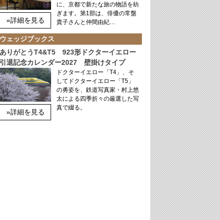
に、京都で新たな旅の物語を紡
ぎます。第1部は、俳優の常盤
»詳細を見る
貴子さんと仲間由紀…
ウェッジブックス
ありがとうT4&T5 923形ドクターイエロー
引退記念カレンダー2027 壁掛けタイプ
ドクターイエロー「T4」、そ
してドクターイエロー「T5」
の勇姿を、鉄道写真家・村上悠
太による四季折々の厳選した写
真で綴る。
»詳細を見る