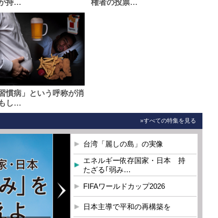
が持…
権者の投票…
習慣病」という呼称が消
もし…
»すべての特集を見る
台湾「麗しの島」の実像
エネルギー依存国家・日本 持
たざる｢弱み…
FIFAワールドカップ2026
日本主導で平和の再構築を