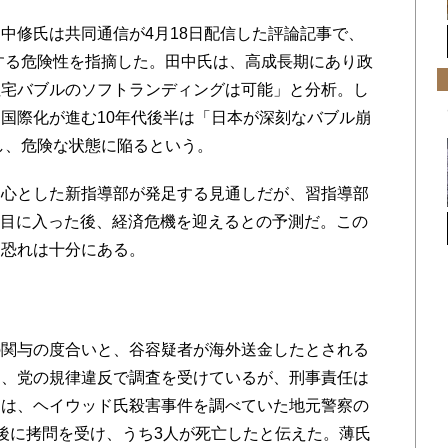
修氏は共同通信が4月18日配信した評論記事で、
壊する危険性を指摘した。田中氏は、高成長期にあり政
住宅バブルのソフトランディングは可能」と分析。し
国際化が進む10年代後半は「日本が深刻なバブル崩
」し、危険な状態に陥るという。
心とした新指導部が発足する見通しだが、習指導部
2期目に入った後、経済危機を迎えるとの予測だ。この
る恐れは十分にある。
関与の度合いと、谷容疑者が海外送金したとされる
ろ、党の規律違反で調査を受けているが、刑事責任は
」は、ヘイウッド氏殺害事件を調べていた地元警察の
後に拷問を受け、うち3人が死亡したと伝えた。薄氏