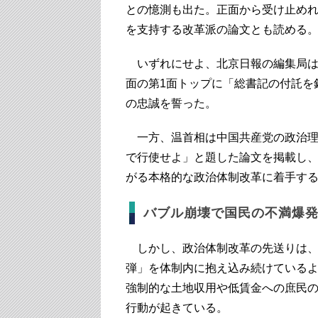
との憶測も出た。正面から受け止め
を支持する改革派の論文とも読める
いずれにせよ、北京日報の編集局は
面の第1面トップに「総書記の付託を
の忠誠を誓った。
一方、温首相は中国共産党の政治理論
で行使せよ」と題した論文を掲載し
がる本格的な政治体制改革に着手す
バブル崩壊で国民の不満爆
しかし、政治体制改革の先送りは、
弾」を体制内に抱え込み続けている
強制的な土地収用や低賃金への庶民
行動が起きている。