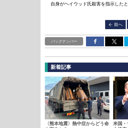
自身がヘイウッド氏殺害を指示した
前へ
バックナンバー
新着記事
〈熊本地震〉熱中症からどう命
米国・