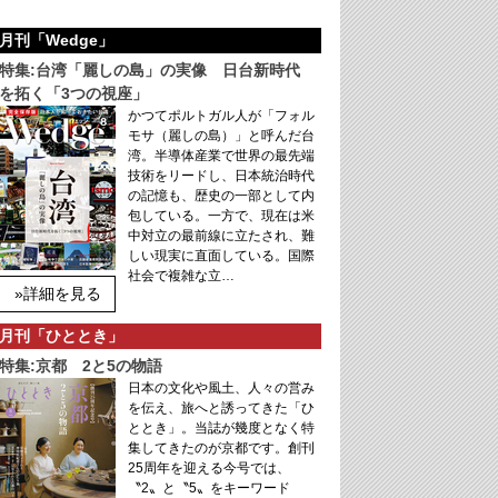
月刊「Wedge」
特集:台湾「麗しの島」の実像 日台新時代
を拓く「3つの視座」
かつてポルトガル人が「フォル
モサ（麗しの島）」と呼んだ台
湾。半導体産業で世界の最先端
技術をリードし、日本統治時代
の記憶も、歴史の一部として内
包している。一方で、現在は米
中対立の最前線に立たされ、難
しい現実に直面している。国際
社会で複雑な立…
»詳細を見る
月刊「ひととき」
特集:京都 2と5の物語
日本の文化や風土、人々の営み
を伝え、旅へと誘ってきた「ひ
ととき」。当誌が幾度となく特
集してきたのが京都です。創刊
25周年を迎える今号では、
〝2〟と〝5〟をキーワード