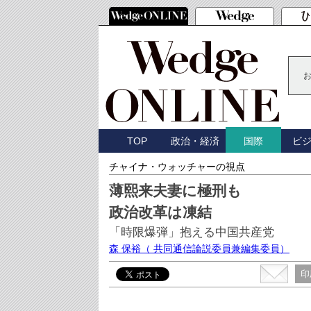
TOP
政治・経済
ビ
国際
チャイナ・ウォッチャーの視点
薄熙来夫妻に極刑も
政治改革は凍結
「時限爆弾」抱える中国共産党
森 保裕
（ 共同通信論説委員兼編集委員）
印