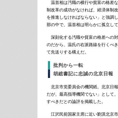
温首相は汚職の横行や貧富の格差な
制改革の成功がなければ、経済体制
を推進しなければならない」と強調
部の中で、温首相は明らかに孤立し
深刻化する汚職や貧富の格差への対
のだから、温氏の右派路線を行くべ
て先送りする構えだ。
批判から一転
胡総書記に忠誠の北京日報
北京市党委員会の機関紙、北京日報は
だが、最高指導機関でない」として
すべきだとの論評を掲載した。
江沢民前国家主席に近い劉淇北京市