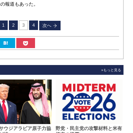
との報道もあった。
1
2
3
4
次へ
»もっと見る
サウジアラビア原子力協
野党・民主党の攻撃材料と米有