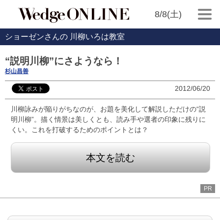
8/8(土)
ショーゼンさんの 川柳いろは教室
“説明川柳”にさようなら！
杉山昌善
2012/06/20
川柳詠みが陥りがちなのが、お題を美化して解説しただけの“説
明川柳”。描く情景は美しくとも、読み手や選者の印象に残りに
くい。これを打破するためのポイントとは？
本文を読む
PR