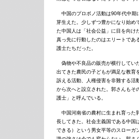
中国のプロボノ活動は90年代中期
芽生えた。少しずつ豊かになり始め
た中国人は「社会公益」に目を向け
真っ先に行動したのはエリートであ
護士たちだった。
偽物や不良品の販売が横行していた
出てきた農民の子どもが満足な教育
訴える活動、人権侵害を非難する活動
から次へと設立された。郭さんもそ
護士」と呼んでいる。
中国河南省の農村に生まれ育った郭
長してきた。社会主義国である中国
できる）という男女平等のスローガ
識の強さは今でも変わらない。郭さ