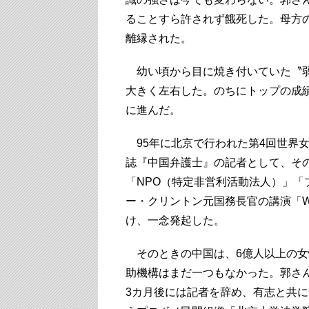
ることすら許されず餓死した。母方
離縁された。
幼い頃から目に焼き付いていた〝弱
大きく左右した。のちにトップの成
に進んだ。
95年に北京で行われた第4回世界
誌『中国弁護士』の記者として、そ
「NPO（特定非営利活動法人）」
ー・クリントン元国務長官の講演「Women's
け、一念発起した。
そのときの中国は、6億人以上の女
助機構はまだ一つもなかった。郭さ
3カ月後には記者を辞め、有志と共