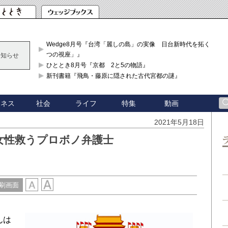
Wedge8月号『台湾「麗しの島」の実像 日台新時代を拓く「3
つの視座」』
お知らせ
ひととき8月号『京都 2と5の物語』
新刊書籍『飛鳥・藤原に隠された古代宮都の謎』
ジネス
社会
ライフ
特集
動画
2021年5月18日
女性救うプロボノ弁護士
刷画面
んは