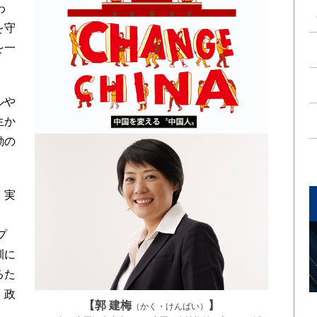
わ
を守
を一
ルや
生か
動の
。実
プ
訓に
るた
、政
【郭 建梅
】
（かく・けんばい）
。