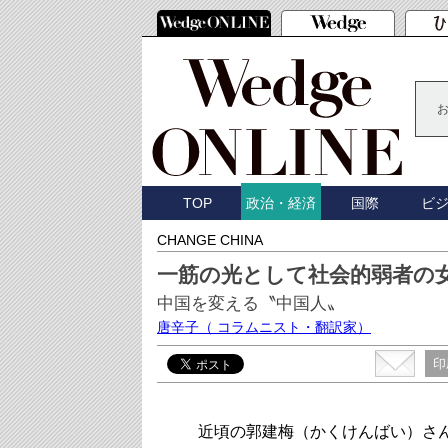
TOP
国際
ビ
政治・経済
CHANGE CHINA
一筋の光として社会的弱者の
中国を変える〝中国人〟
唐辛子
（ コラムニスト・翻訳家）
印
近頃の郭建梅（かくけんばい）さ