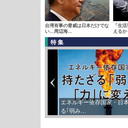
台湾有事の脅威は日本だけでな
「生活
い…周辺海…
えるか
特集
エネルギー依存国家・日
る｢弱み…