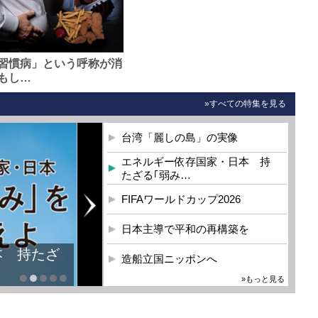
習慣病」という呼称が消
もし…
»すべての特集を見る
台湾「麗しの島」の実像
エネルギー依存国家・日本 持
たざる｢弱み…
FIFAワールドカップ2026
日本主導で平和の再構築を
本 持たざ
造船立国ニッポンへ
»もっと見る