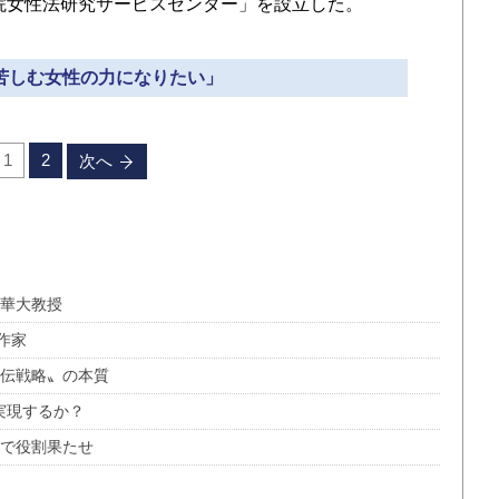
院女性法研究サービスセンター」を設立した。
「苦しむ女性の力になりたい」
1
2
次へ
清華大教授
作家
宣伝戦略〟の本質
実現するか？
会で役割果たせ