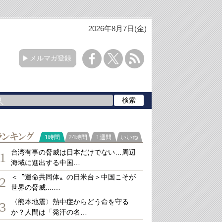
2026年8月7日(金)
メルマガ登録
ランキング
1時間
24時間
1週間
いいね
台湾有事の脅威は日本だけでない…周辺
1
海域に進出する中国…
＜〝運命共同体〟の日米台＞中国こそが
2
世界の脅威....…
〈熊本地震〉熱中症からどう命を守る
3
か？人間は「発汗の名…