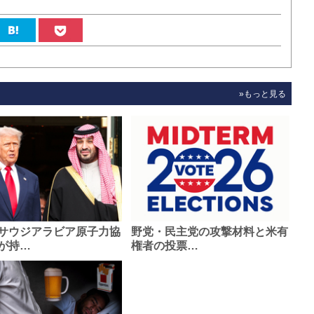
»もっと見る
サウジアラビア原子力協
野党・民主党の攻撃材料と米有
が持…
権者の投票…