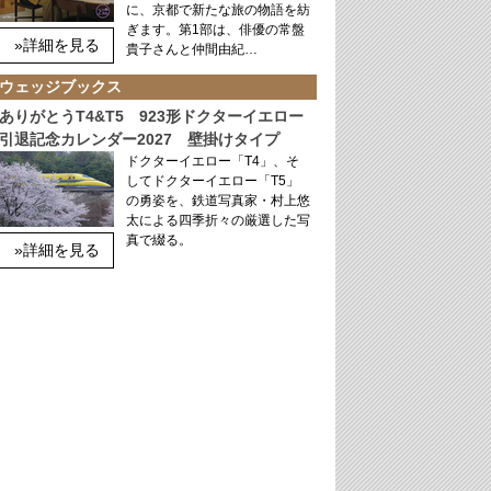
に、京都で新たな旅の物語を紡
ぎます。第1部は、俳優の常盤
»詳細を見る
貴子さんと仲間由紀…
ウェッジブックス
ありがとうT4&T5 923形ドクターイエロー
引退記念カレンダー2027 壁掛けタイプ
ドクターイエロー「T4」、そ
してドクターイエロー「T5」
の勇姿を、鉄道写真家・村上悠
太による四季折々の厳選した写
真で綴る。
»詳細を見る