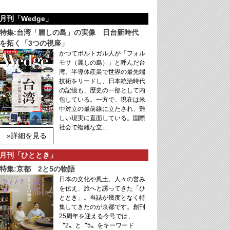
月刊「Wedge」
特集:台湾「麗しの島」の実像 日台新時代
を拓く「3つの視座」
かつてポルトガル人が「フォル
モサ（麗しの島）」と呼んだ台
湾。半導体産業で世界の最先端
技術をリードし、日本統治時代
の記憶も、歴史の一部として内
包している。一方で、現在は米
中対立の最前線に立たされ、難
しい現実に直面している。国際
社会で複雑な立…
»詳細を見る
月刊「ひととき」
特集:京都 2と5の物語
日本の文化や風土、人々の営み
を伝え、旅へと誘ってきた「ひ
ととき」。当誌が幾度となく特
集してきたのが京都です。創刊
25周年を迎える今号では、
〝2〟と〝5〟をキーワード