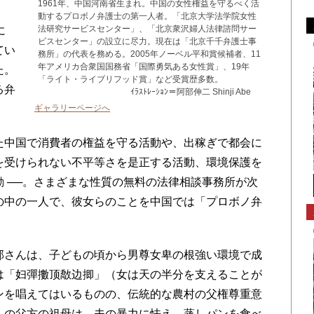
1961年、中国河南省生まれ。中国の女性権益を守るべく活
動するプロボノ弁護士の第一人者。「北京大学法学院女性
法研究サービスセンター」、「北京衆沢婦人法律諮問サー
に
ビスセンター」の設立に尽力。現在は「北京千千弁護士事
てい
務所」の代表を務める。2005年ノーベル平和賞候補者、11
年アメリカ合衆国国務省「国際勇気ある女性賞」、19年
た。
「ライト・ライブリフッド賞」など受賞歴多数。
る弁
ｲﾗｽﾄﾚｰｼｮﾝ＝阿部伸二 Shinji Abe
ギャラリーページへ
中国で消費者の権益を守る活動や、出稼ぎで都会に
を受けられない不平等さを是正する活動、環境保護を
 ──。さまざまな性質の無料の法律相談事務所が次
の中の一人で、彼女らのことを中国では「プロボノ弁
さんは、子どもの頃から男尊女卑の根強い環境で成
は「妇彈擻顶敿边揤」（女は天の半分を支えることが
ンを唱えてはいるものの、伝統的な農村の父権尊重意
んの父方の祖母は、夫の暴力に怯え、蒸しパンを食べ