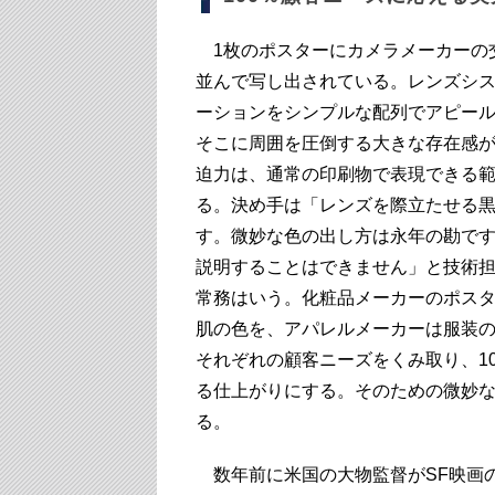
1枚のポスターにカメラメーカーの
並んで写し出されている。レンズシ
ーションをシンプルな配列でアピー
そこに周囲を圧倒する大きな存在感
迫力は、通常の印刷物で表現できる
る。決め手は「レンズを際立たせる
す。微妙な色の出し方は永年の勘で
説明することはできません」と技術
常務はいう。化粧品メーカーのポス
肌の色を、アパレルメーカーは服装
それぞれの顧客ニーズをくみ取り、1
る仕上がりにする。そのための微妙
る。
数年前に米国の大物監督がSF映画