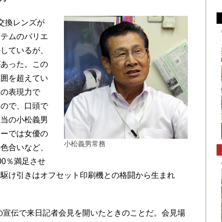
交換レンズが
ステムのバリエ
ルしているが、
があった。この
範囲を超えてい
黒の表現力で
すので、口頭で
担当の小松義男
ターでは女優の
小松義男常務
の色合いなど、
00％満足させ
な駆け引きはオフセット印刷機との格闘から生まれ
の宣伝で来日記者会見を開いたときのことだ。会見場