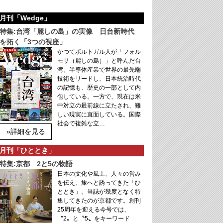
月刊「Wedge」
特集:台湾「麗しの島」の実像 日台新時代
を拓く「3つの視座」
かつてポルトガル人が「フォル
モサ（麗しの島）」と呼んだ台
湾。半導体産業で世界の最先端
技術をリードし、日本統治時代
の記憶も、歴史の一部として内
包している。一方で、現在は米
中対立の最前線に立たされ、難
しい現実に直面している。国際
社会で複雑な立…
»詳細を見る
月刊「ひととき」
特集:京都 2と5の物語
日本の文化や風土、人々の営み
を伝え、旅へと誘ってきた「ひ
ととき」。当誌が幾度となく特
集してきたのが京都です。創刊
25周年を迎える今号では、
〝2〟と〝5〟をキーワード