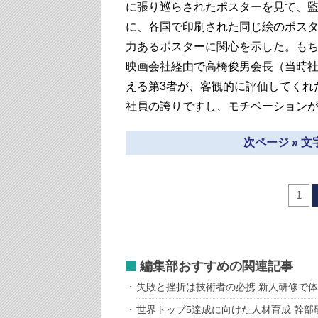
に張り巡らされたポスターを見て、
に、各国で印刷された同じ絵のポス
力あるポスターに関心を示した。も
映画会社経由で高橋俊男会長（当時
える第3者が、客観的に評価してくれ
社員の誇りですし、モチベーション
次ページ » 
1
編集部おすすめの関連記事
失敗と挫折は技術者の必携 新人研修で
世界トップ5達成に向けた人材育成 幹部研修で