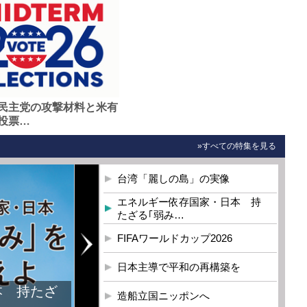
民主党の攻撃材料と米有
投票…
»すべての特集を見る
台湾「麗しの島」の実像
エネルギー依存国家・日本 持
たざる｢弱み…
FIFAワールドカップ2026
日本主導で平和の再構築を
本 持たざ
造船立国ニッポンへ