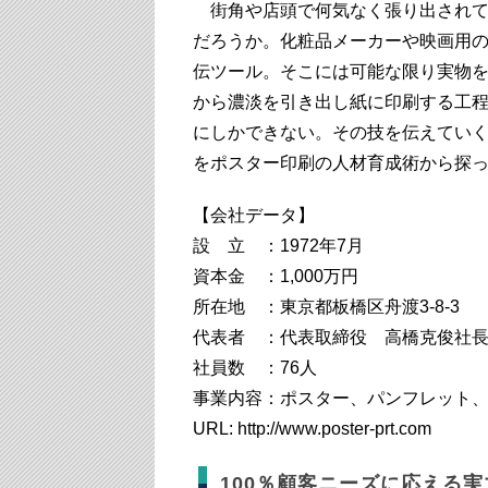
街角や店頭で何気なく張り出されて
だろうか。化粧品メーカーや映画用
伝ツール。そこには可能な限り実物
から濃淡を引き出し紙に印刷する工
にしかできない。その技を伝えてい
をポスター印刷の人材育成術から探
【会社データ】
設 立 ：1972年7月
資本金 ：1,000万円
所在地 ：東京都板橋区舟渡3-8-3
代表者 ：代表取締役 高橋克俊社
社員数 ：76人
事業内容：ポスター、パンフレット
URL: http://www.poster-prt.com
100％顧客ニーズに応える実