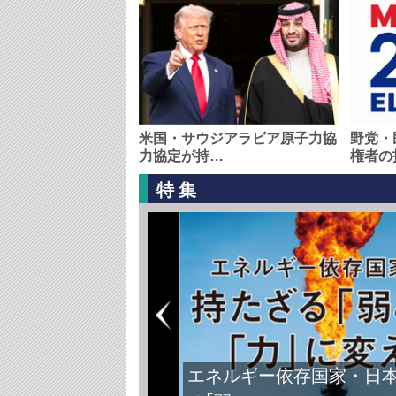
米国・サウジアラビア原子力協
野党・
力協定が持…
権者の
特集
エネルギー依存国家・日