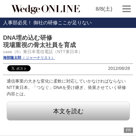
8/8(土)
人事部必見！ 御社の研修ここが足りない
DNA埋め込む研修
現場重視の骨太社員を育成
case（6）東日本電信電話（NTT東日本）
海部隆太郎
（ ジャーナリスト）
2012/08/28
通信事業の大きな変化に柔軟に対応していかなければならない
NTT東日本。「つなぐ」DNAを受け継ぎ、発展させていく研修
内容とは。
本文を読む
PR