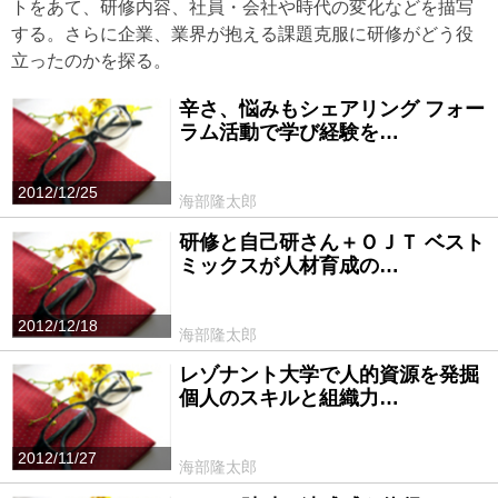
トをあて、研修内容、社員・会社や時代の変化などを描写
する。さらに企業、業界が抱える課題克服に研修がどう役
立ったのかを探る。
辛さ、悩みもシェアリング フォー
ラム活動で学び経験を…
2012/12/25
海部隆太郎
研修と自己研さん＋ＯＪＴ ベスト
ミックスが人材育成の…
2012/12/18
海部隆太郎
レゾナント大学で人的資源を発掘
個人のスキルと組織力…
2012/11/27
海部隆太郎