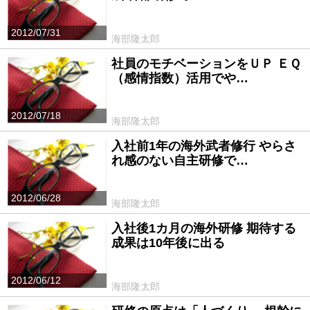
2012/07/31
海部隆太郎
社員のモチベーションをＵＰ ＥＱ
（感情指数）活用でや…
2012/07/18
海部隆太郎
入社前1年の海外武者修行 やらさ
れ感のない自主研修で…
2012/06/28
海部隆太郎
入社後1カ月の海外研修 期待する
成果は10年後に出る
2012/06/12
海部隆太郎