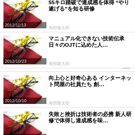
55キロ踏破で達成感を体得 “やり
遂げる”を知る研修
2012/11/13
海部隆太郎
マニュアル化できない技術伝承
日々のOJTに込めた人…
2012/10/23
海部隆太郎
PR
向上心と好奇心ある インターネッ
ト問屋の社員たち 創…
2012/10/10
海部隆太郎
失敗と挫折は技術者の必携 新人研
修で体得し達成感を味…