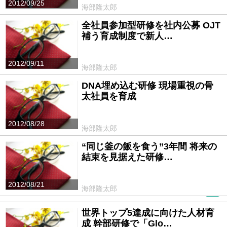
2012/09/25
海部隆太郎
全社員参加型研修を社内公募 OJT
補う育成制度で新人…
2012/09/11
海部隆太郎
DNA埋め込む研修 現場重視の骨
太社員を育成
2012/08/28
海部隆太郎
“同じ釜の飯を食う”3年間 将来の
結束を見据えた研修…
2012/08/21
海部隆太郎
PR
世界トップ5達成に向けた人材育
成 幹部研修で「Glo…