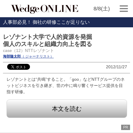
8/8(土)
人事部必見！ 御社の研修ここが足りない
レゾナント大学で人的資源を発掘
個人のスキルと組織力向上を図る
case（12）NTTレゾナント
海部隆太郎
（ ジャーナリスト）
2012/11/27
レゾナントとは“共鳴”すること。「goo」などNTTグループのネ
ットビジネスを引き継ぎ、世の中に鳴り響くサービス提供を目
指す研修。
本文を読む
PR