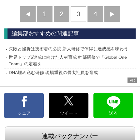
前
1
2
3
4
次
へ
へ
編集部おすすめの関連記事
失敗と挫折は技術者の必携 新人研修で体得し達成感を味わう
世界トップ5達成に向けた人材育成 幹部研修で「Global One
Team」の定着を
DNA埋め込む研修 現場重視の骨太社員を育成
PR
シェア
ツイート
送る
連載バックナンバー