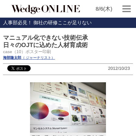
8/6(木)
人事部必見！ 御社の研修ここが足りない
マニュアル化できない技術伝承
日々のOJTに込めた人材育成術
case（10）ポスター印刷
海部隆太郎
（ ジャーナリスト）
2012/10/23