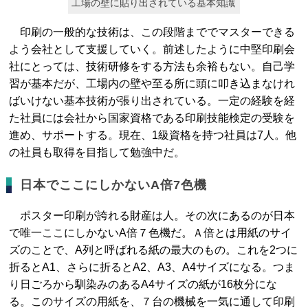
工場の壁に貼り出されている基本知識
印刷の一般的な技術は、この段階まででマスターできる
よう会社として支援していく。前述したように中堅印刷会
社にとっては、技術研修をする方法も余裕もない。自己学
習が基本だが、工場内の壁や至る所に頭に叩き込まなけれ
ばいけない基本技術が張り出されている。一定の経験を経
た社員には会社から国家資格である印刷技能検定の受験を
進め、サポートする。現在、1級資格を持つ社員は7人。他
の社員も取得を目指して勉強中だ。
日本でここにしかないA倍7色機
ポスター印刷が誇れる財産は人。その次にあるのが日本
で唯一ここにしかないA倍７色機だ。Ａ倍とは用紙のサイ
ズのことで、A列と呼ばれる紙の最大のもの。これを2つに
折るとA1、さらに折るとA2、A3、A4サイズになる。つま
り日ごろから馴染みのあるA4サイズの紙が16枚分にな
る。このサイズの用紙を、７台の機械を一気に通して印刷