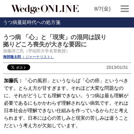
8/7(金)
うつ病蔓延時代への処方箋
うつ病 「心」と「現実」の混同は誤り
拠りどころ喪失が大きな要因に
加藤諦三氏（早稲田大学名誉教授）
海部隆太郎
（ ジャーナリスト）
2013/01/31
加藤氏：
「心の風邪」というならば「心の癌」というべき
です。とらえ方が甘すぎます。それほど大変な問題なの
に、それがどうしても理解できない。うつ病は最も理解が
必要であるにもかかわらず理解されない病気です。それは
日本社会が理解できない仕組みを作っているからだと考え
られます。日本には心の苦しみと現実の苦しみは違うこと
だという考え方が欠如しています。