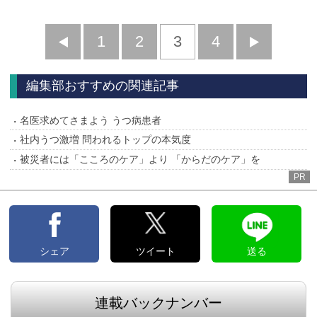
前
1
2
3
4
次
へ
へ
編集部おすすめの関連記事
名医求めてさまよう うつ病患者
社内うつ激増 問われるトップの本気度
被災者には「こころのケア」より 「からだのケア」を
PR
シェア
ツイート
送る
連載バックナンバー