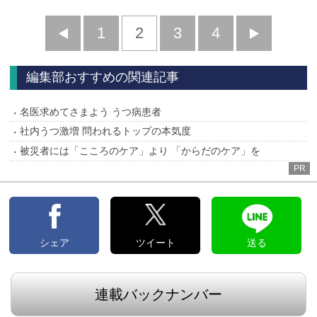
前
1
2
3
4
次
へ
へ
編集部おすすめの関連記事
名医求めてさまよう うつ病患者
社内うつ激増 問われるトップの本気度
被災者には「こころのケア」より 「からだのケア」を
PR
シェア
ツイート
送る
連載バックナンバー