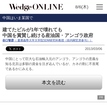
8/6(木)
中国はいま某国で
建てたビルが1年で壊れても
中国を賞賛し続ける産油国・アンゴラ政府
谷口智彦
（ 慶應義塾大学大学院SDM研究科教授（前内閣官房参与））
2013/03/06
中国にとって巨大な石油輸入元のアンゴラ。アンゴラの意義を
知る北京は多額の資金を注ぎ込んでいるが、カネの割に不首尾
であるかにみえる。
本文を読む
PR