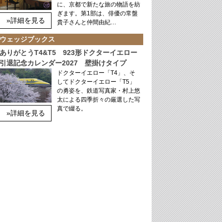
に、京都で新たな旅の物語を紡
ぎます。第1部は、俳優の常盤
»詳細を見る
貴子さんと仲間由紀…
ウェッジブックス
ありがとうT4&T5 923形ドクターイエロー
引退記念カレンダー2027 壁掛けタイプ
ドクターイエロー「T4」、そ
してドクターイエロー「T5」
の勇姿を、鉄道写真家・村上悠
太による四季折々の厳選した写
真で綴る。
»詳細を見る