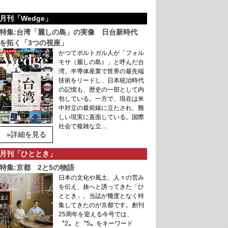
月刊「Wedge」
特集:台湾「麗しの島」の実像 日台新時代
を拓く「3つの視座」
かつてポルトガル人が「フォル
モサ（麗しの島）」と呼んだ台
湾。半導体産業で世界の最先端
技術をリードし、日本統治時代
の記憶も、歴史の一部として内
包している。一方で、現在は米
中対立の最前線に立たされ、難
しい現実に直面している。国際
社会で複雑な立…
»詳細を見る
月刊「ひととき」
特集:京都 2と5の物語
日本の文化や風土、人々の営み
を伝え、旅へと誘ってきた「ひ
ととき」。当誌が幾度となく特
集してきたのが京都です。創刊
25周年を迎える今号では、
〝2〟と〝5〟をキーワード