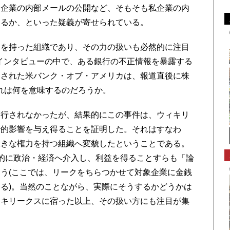
、企業の内部メールの公開など、そもそも私企業の内
あるか、といった疑義が寄せられている。
を持った組織であり、その力の扱いも必然的に注目
がインタビューの中で、ある銀行の不正情報を暴露する
道された米バンク・オブ・アメリカは、報道直後に株
れは何を意味するのだろうか。
行されなかったが、結果的にこの事件は、ウィキリ
治的影響を与え得ることを証明した。それはすなわ
大きな権力を持つ組織へ変貌したということである。
的に政治・経済へ介入し、利益を得ることすらも「論
う(ここでは、リークをちらつかせて対象企業に金銭
る)。当然のことながら、実際にそうするかどうかは
ィキリークスに宿った以上、その扱い方にも注目が集