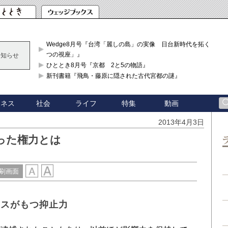
Wedge8月号『台湾「麗しの島」の実像 日台新時代を拓く「3
つの視座」』
お知らせ
ひととき8月号『京都 2と5の物語』
新刊書籍『飛鳥・藤原に隠された古代宮都の謎』
ジネス
社会
ライフ
特集
動画
2013年4月3日
った権力とは
刷画面
クスがもつ抑止力