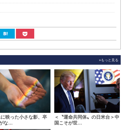
»もっと見る
像に映った小さな影、卒
＜〝運命共同体〟の日米台＞中
がな…
国こそが世…