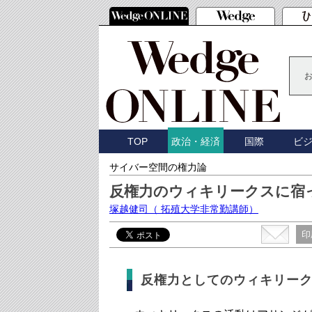
TOP
国際
ビ
政治・経済
サイバー空間の権力論
反権力のウィキリークスに宿
塚越健司
（ 拓殖大学非常勤講師）
印
反権力としてのウィキリー