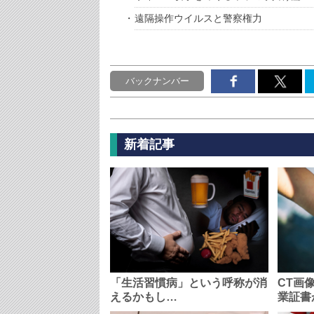
遠隔操作ウイルスと警察権力
バックナンバー
新着記事
「生活習慣病」という呼称が消
CT画
えるかもし…
業証書