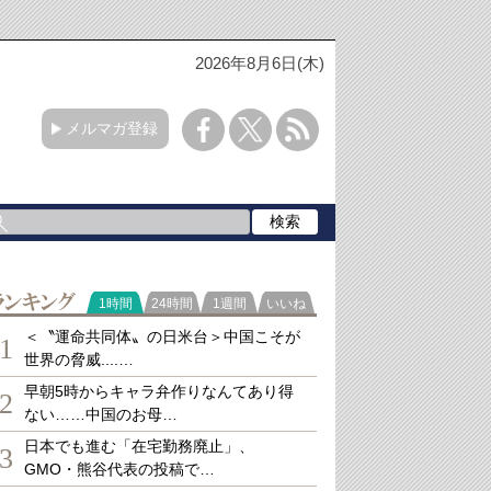
2026年8月6日(木)
メルマガ登録
ランキング
1時間
24時間
1週間
いいね
＜〝運命共同体〟の日米台＞中国こそが
1
世界の脅威....…
早朝5時からキャラ弁作りなんてあり得
2
ない……中国のお母…
日本でも進む「在宅勤務廃止」、
3
GMO・熊谷代表の投稿で…