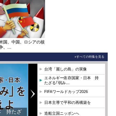
米国、中国、ロシアの核
争、…
»すべての特集を見る
台湾「麗しの島」の実像
エネルギー依存国家・日本 持
たざる｢弱み…
FIFAワールドカップ2026
日本主導で平和の再構築を
本 持たざ
造船立国ニッポンへ