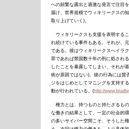
への頻繁な露出と過激な発言で注目を
届け、世界規模でウィキリークスの知
取り上げていく)。
ウィキリークスも支援を表明するこ
れ続けている事件もある。それが、
である。彼はウィキリークスへイラ
罪であれば禁固数十年の刑に処される
したことを暴露してしまい、それが
術が原因ではない)。彼の行為には賛
ジをはじめとしてマニングを支持す
動が行われている。(
http://www.bradl
権力とは、持つものと持たざるもの
な働きの結果として、一定の社会的
の多いサイバー空間こそ、そうした
う。次回は権力の働きを、より具体