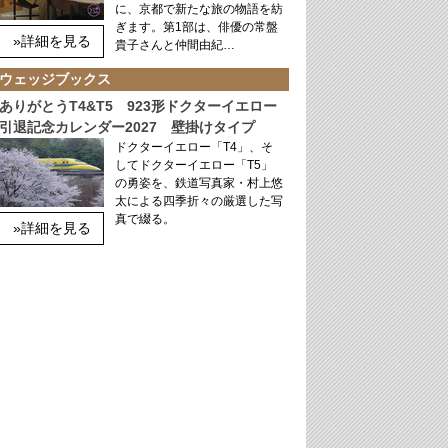
に、京都で新たな旅の物語を紡
ぎます。第1部は、俳優の常盤
»詳細を見る
貴子さんと仲間由紀…
ウェッジブックス
ありがとうT4&T5 923形ドクターイエロー
引退記念カレンダー2027 壁掛けタイプ
ドクターイエロー「T4」、そ
してドクターイエロー「T5」
の勇姿を、鉄道写真家・村上悠
太による四季折々の厳選した写
真で綴る。
»詳細を見る