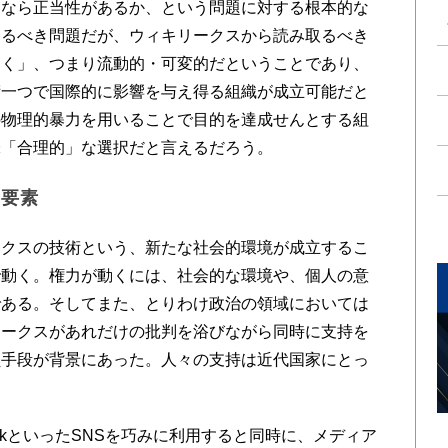
クなら正当性があるか、という問題に対する根本的な
えるべき問題だが、ウィキリークスから読み取るべき
動く」、つまり流動的・可変的だということであり、
術一つで国際的に影響を与え得る組織が成立可能だと
の物理的暴力を用いることで目的を達成せんとする組
味「合理的」な選択だと言えるだろう。
要要素
クスの技術という、新たな社会的環境が成立するこ
で動く。権力が動くには、社会的な環境や、個人の意
である。そしてまた、とりわけ政治の領域においては
リークスがあれだけの批判を浴びながら同時に支持を
員手段が背景にあった。人々の支持は近代国家にとっ
bookといったSNSを巧みに利用すると同時に、メディア