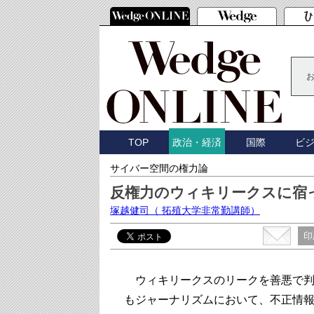
TOP
国際
ビ
政治・経済
サイバー空間の権力論
反権力のウィキリークスに宿
塚越健司
（ 拓殖大学非常勤講師）
印
ウィキリークスのリークを善悪で判
もジャーナリズムにおいて、不正情