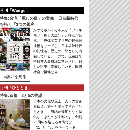
月刊「Wedge」
特集:台湾「麗しの島」の実像 日台新時代
を拓く「3つの視座」
かつてポルトガル人が「フォル
モサ（麗しの島）」と呼んだ台
湾。半導体産業で世界の最先端
技術をリードし、日本統治時代
の記憶も、歴史の一部として内
包している。一方で、現在は米
中対立の最前線に立たされ、難
しい現実に直面している。国際
社会で複雑な立…
»詳細を見る
月刊「ひととき」
特集:京都 2と5の物語
日本の文化や風土、人々の営み
を伝え、旅へと誘ってきた「ひ
ととき」。当誌が幾度となく特
集してきたのが京都です。創刊
25周年を迎える今号では、
〝2〟と〝5〟をキーワード