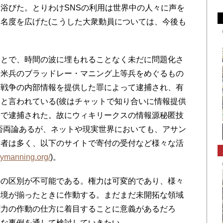
浴びた。とりわけSNSの利用は世界中の人々に声を
名度を広げた(こうした大衆動員については、今後も
とで、時間の波に埋もれることなく未だに問題化さ
元米兵のブラッドレー・マニング上等兵をめぐるもの
ク戦争の内部情報を提供した罪によって逮捕され、有
と言われている(彼はチャットで知り合いに情報提供
基で逮捕された。故にウィキリークスの情報源秘匿技
否両論あるが、ネットや現実世界においても、アサン
る者は多く、以下のサイトで寄付の受付など様々な活
eymanning.org/
)。
の区別が不可能である。権力は可変的であり、様々
環境が揃ったときに作動する。まだまだ未開拓な領域
権力の作動の仕方に着目することに意義があるだろ
的な事例を通して検討していきたい。