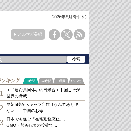
2026年8月6日(木)
メルマガ登録
ランキング
1時間
24時間
1週間
いいね
＜〝運命共同体〟の日米台＞中国こそが
1
世界の脅威....…
早朝5時からキャラ弁作りなんてあり得
2
ない……中国のお母…
日本でも進む「在宅勤務廃止」、
3
GMO・熊谷代表の投稿で…