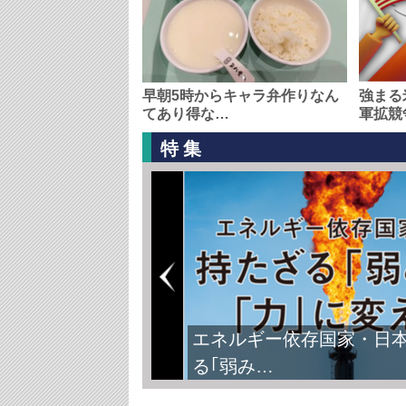
早朝5時からキャラ弁作りなん
強まる
てあり得な…
軍拡競
特集
エネルギー依存国家・日
る｢弱み…