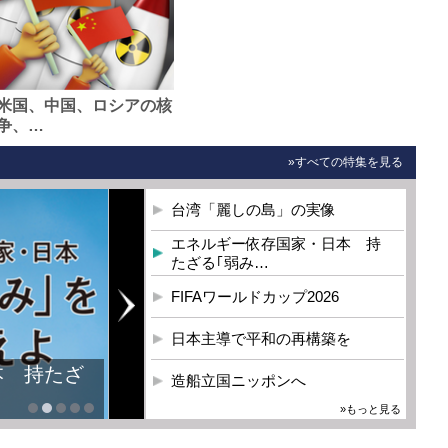
米国、中国、ロシアの核
争、…
»すべての特集を見る
台湾「麗しの島」の実像
エネルギー依存国家・日本 持
たざる｢弱み…
FIFAワールドカップ2026
日本主導で平和の再構築を
本 持たざ
造船立国ニッポンへ
»もっと見る