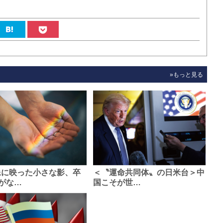
»もっと見る
像に映った小さな影、卒
＜〝運命共同体〟の日米台＞中
がな…
国こそが世…