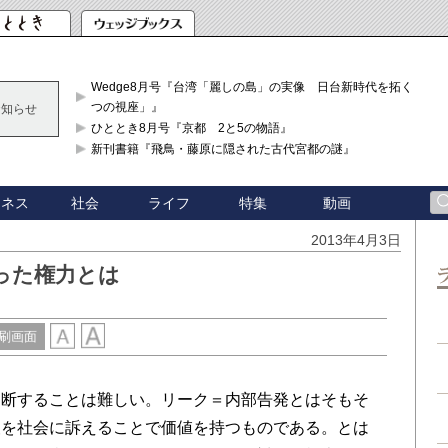
Wedge8月号『台湾「麗しの島」の実像 日台新時代を拓く「3
つの視座」』
お知らせ
ひととき8月号『京都 2と5の物語』
新刊書籍『飛鳥・藤原に隠された古代宮都の謎』
ジネス
社会
ライフ
特集
動画
2013年4月3日
った権力とは
刷画面
断することは難しい。リーク＝内部告発とはそもそ
報を社会に訴えることで価値を持つものである。とは