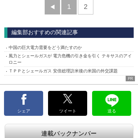
前
1
2
へ
編集部おすすめの関連記事
中国の巨大電力需要をどう満たすのか
風力とシェールガスが 電力危機の引き金を引く テキサスのアイ
ロニー
ＴＰＰとシェールガス 安倍総理訪米後の米国の外交課題
PR
シェア
ツイート
送る
連載バックナンバー