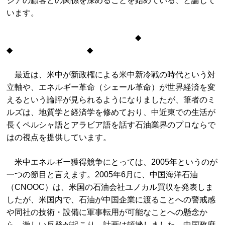
ジアの顧客との関係を深めることを始めている、と論じて
います。
◆
◆ ◆
最近は、米中が新政権による米中新冷戦の時代という対
立軸や、エネルギー革命（シェール革命）が世界経済を変
えるという論評が見られるようになりましたが、筆者のミ
ルズは、地質学と経済学を修めており、中近東での生活が
長くペルシャ語とアラビア語を話す石油業界のプロならで
はの視点を提供しています。
米中エネルギー獲得競争にとっては、2005年というのが
一つの節目と言えます。2005年6月に、中国海洋石油
（CNOOC）は、米国の石油会社ユノカル買収を発表しま
したが、米国内で、石油が中国企業に渡ることへの警戒感
や同社の技術・設備に軍事転用が可能なことへの懸念か
ら、激しい反発が起こり、計画は頓挫しました。中国政府