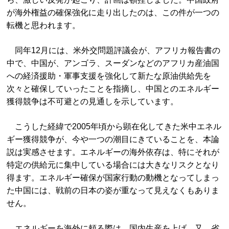
が海外権益の確保強化に走り出したのは、この件が一つの
転機と思われます。
同年12月には、米外交問題評議会が、アフリカ報告書の
中で、中国が、アンゴラ、スーダンなどのアフリカ産油国
への経済援助・軍事支援を強化して新たな原油供給先を
次々と確保していったことを指摘し、中国とのエネルギー
獲得競争は不可避との見通しを示しています。
こうした経緯で2005年頃から顕在化してきた米中エネル
ギー獲得競争が、今や一つの潮目にきていることを、本論
説は実感させます。エネルギーの海外依存は、特にそれが
特定の供給元に集中している場合には大きなリスクとなり
得ます。エネルギー確保が国家行動の動機となってしまっ
た中国には、戦前の日本の姿が重なって見えなくもありま
せん。
エネルギーを海外に頼る際は、国内生産を上げ、又、省