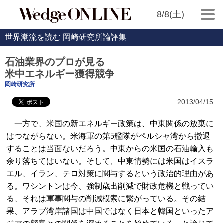
8/8(土)
世界潮流を読む 岡崎研究所論評集
石油業界のプロが見る
米中エネルギー獲得競争
岡崎研究所
2013/04/15
一方で、米国の新エネルギー政策は、中東関係の放棄に
はつながらない。米海軍の第5艦隊がペルシャ湾から撤退
することは当面ないだろう。中東からの米国の石油輸入も
余り落ちてはいない。そして、中東情勢には米国はイスラ
エル、イラン、テロ対策に関与するという政治的理由があ
る。ワシントンは今、強制歳出削減で財政危機と戦ってい
る、それは軍事関与の削減模索に繋がっている。その結
果、アラブ湾岸諸国は中国ではなく日本と韓国といったア