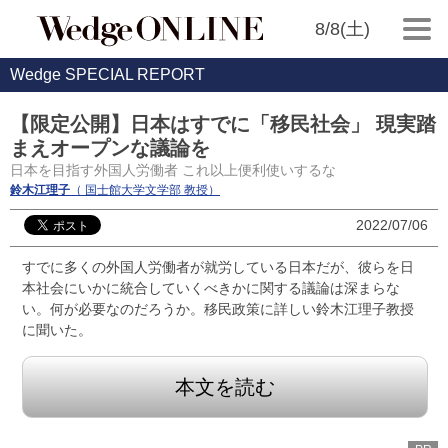
8/8(土)
Wedge SPECIAL REPORT
【限定公開】日本はすでに「移民社会」 現実踏
まえオープンな議論を
日本を目指す外国人労働者 これ以上便利使いするな
鈴木江理子
（ 国士館大学文学部 教授）
2022/07/06
すでに多くの外国人労働者が就労している日本だが、彼らを日
本社会にいかに統合していくべきかに関する議論は深まらな
い。何が必要なのだろうか。移民政策に詳しい鈴木江理子教授
に聞いた。
本文を読む