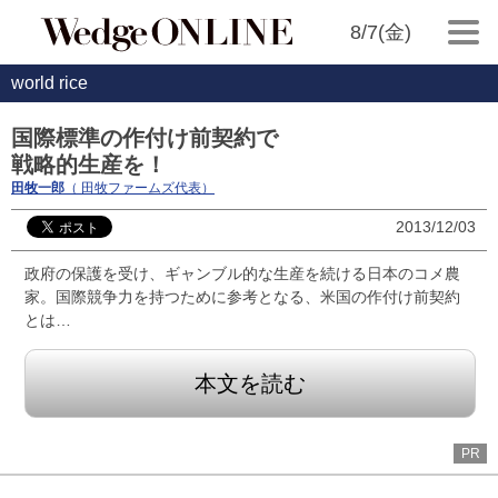
8/7(金)
world rice
国際標準の作付け前契約で
戦略的生産を！
田牧一郎
（ 田牧ファームズ代表）
2013/12/03
政府の保護を受け、ギャンブル的な生産を続ける日本のコメ農
家。国際競争力を持つために参考となる、米国の作付け前契約
とは…
本文を読む
PR