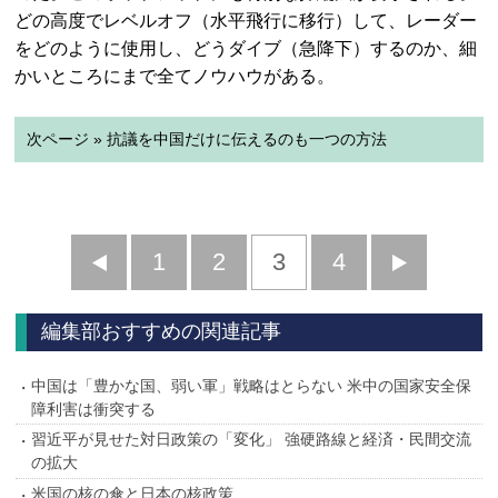
どの高度でレベルオフ（水平飛行に移行）して、レーダー
をどのように使用し、どうダイブ（急降下）するのか、細
かいところにまで全てノウハウがある。
次ページ » 抗議を中国だけに伝えるのも一つの方法
前
1
2
3
4
次
へ
へ
編集部おすすめの関連記事
中国は「豊かな国、弱い軍」戦略はとらない 米中の国家安全保
障利害は衝突する
習近平が見せた対日政策の「変化」 強硬路線と経済・民間交流
の拡大
米国の核の傘と日本の核政策