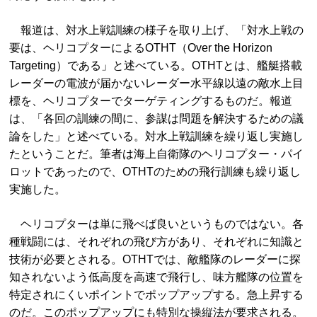
報道は、対水上戦訓練の様子を取り上げ、「対水上戦の
要は、ヘリコプターによるOTHT（Over the Horizon
Targeting）である」と述べている。OTHTとは、艦艇搭載
レーダーの電波が届かないレーダー水平線以遠の敵水上目
標を、ヘリコプターでターゲティングするものだ。報道
は、「各回の訓練の間に、参謀は問題を解決するための議
論をした」と述べている。対水上戦訓練を繰り返し実施し
たということだ。筆者は海上自衛隊のヘリコプター・パイ
ロットであったので、OTHTのための飛行訓練も繰り返し
実施した。
ヘリコプターは単に飛べば良いというものではない。各
種戦闘には、それぞれの飛び方があり、それぞれに知識と
技術が必要とされる。OTHTでは、敵艦隊のレーダーに探
知されないよう低高度を高速で飛行し、味方艦隊の位置を
特定されにくいポイントでポップアップする。急上昇する
のだ。このポップアップにも特別な操縦法が要求される。