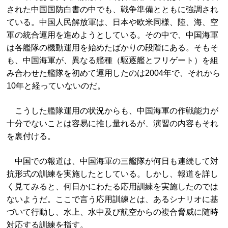
された中国国防白書の中でも、戦争準備とともに強調され
ている。中国人民解放軍は、日本や欧米同様、陸、海、空
軍の統合運用を進めようとしている。その中で、中国海軍
は各艦隊の機動運用を始めたばかりの段階にある。そもそ
も、中国海軍が、異なる艦種（駆逐艦とフリゲート）を組
み合わせた艦隊を初めて運用したのは2004年で、それから
10年と経っていないのだ。
こうした艦隊運用の状況からも、中国海軍の作戦能力が
十分でないことは容易に推し量れるが、演習の内容もそれ
を裏付ける。
中国での報道は、中国海軍の三艦隊が何日も連続して対
抗形式の訓練を実施したとしている。しかし、報道を詳し
く見てみると、何日かにわたる応用訓練を実施したのでは
ないようだ。ここで言う応用訓練とは、あるシナリオに基
づいて行動し、水上、水中及び航空からの複合脅威に随時
対応する訓練を指す。