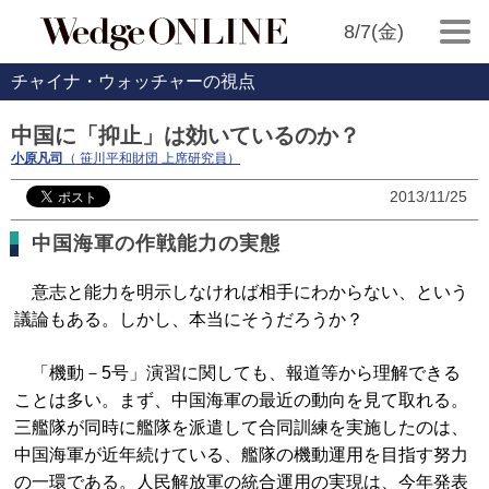
8/7(金)
チャイナ・ウォッチャーの視点
中国に「抑止」は効いているのか？
小原凡司
（ 笹川平和財団 上席研究員）
2013/11/25
中国海軍の作戦能力の実態
意志と能力を明示しなければ相手にわからない、という
議論もある。しかし、本当にそうだろうか？
「機動－5号」演習に関しても、報道等から理解できる
ことは多い。まず、中国海軍の最近の動向を見て取れる。
三艦隊が同時に艦隊を派遣して合同訓練を実施したのは、
中国海軍が近年続けている、艦隊の機動運用を目指す努力
の一環である。人民解放軍の統合運用の実現は、今年発表