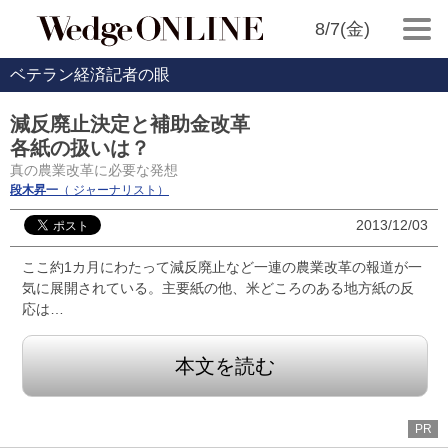
8/7(金)
ベテラン経済記者の眼
減反廃止決定と補助金改革
各紙の扱いは？
真の農業改革に必要な発想
段木昇一
（ ジャーナリスト）
2013/12/03
ここ約1カ月にわたって減反廃止など一連の農業改革の報道が一
気に展開されている。主要紙の他、米どころのある地方紙の反
応は…
本文を読む
PR