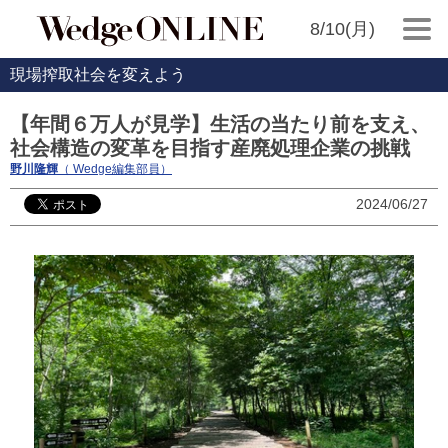
8/10(月)
現場搾取社会を変えよう
【年間６万人が見学】生活の当たり前を支え、
社会構造の変革を目指す産廃処理企業の挑戦
野川隆輝
（ Wedge編集部員）
2024/06/27