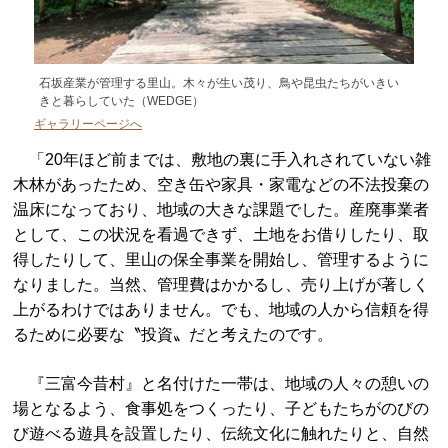
石坂産業が管理する里山。木々が生い茂り、鳥や昆虫たちがいきい
きと暮らしていた（WEDGE）
ギャラリーページへ
「20年ほど前までは、敷地の裏に手入れされていない雑
木林があったため、空き缶や家具・家電などの不法投棄の
温床になっており、地域の大きな課題でした。産廃事業者
として、この状況を看過できず、土地をお借りしたり、取
得したりして、里山の保全事業を開始し、管理するように
なりました。当然、管理費はかかるし、売り上げが著しく
上がるわけではありません。でも、地域の人から信頼を得
るために必要な〝投資〟だと考えたのです。
『三富今昔村』と名付けた一帯は、地域の人々の憩いの
場となるよう、食事処をつくったり、子どもたちがのびの
び遊べる遊具を設置したり、伝統文化に触れたりと、自然