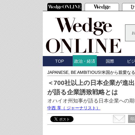
TOP
国際
ビ
政治・経済
JAPANESE, BE AMBITIOUS!米国から親愛
＜700社以上の日本企業が進
が語る企業誘致戦略とは
オハイオ州知事が語る日本企業への期
中西 享
（ ジャーナリスト）
印