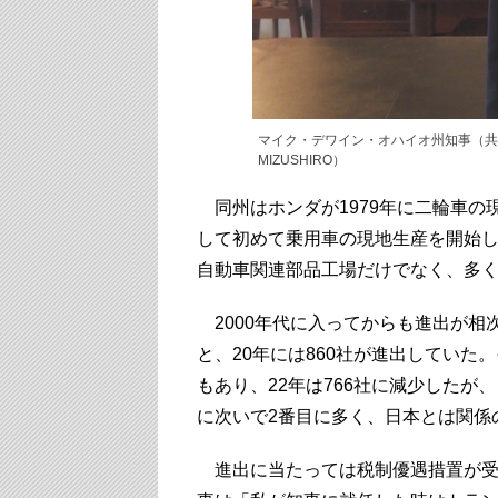
マイク・デワイン・オハイオ州知事（共和
MIZUSHIRO）
同州はホンダが1979年に二輪車の
して初めて乗用車の現地生産を開始
自動車関連部品工場だけでなく、多
2000年代に入ってからも進出が相
と、20年には860社が進出してい
もあり、22年は766社に減少した
に次いで2番目に多く、日本とは関係
進出に当たっては税制優遇措置が受