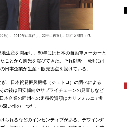
党）。2019年に就任し、22年に再選し、現在２期目（YU
現地生産を開始し、80年には日本の自動車メーカーと
したことから脚光を浴びてきた。それ以降、同州には
くの日本企業が生産・販売拠点を設けている。
次ぎ、日本貿易振興機構（ジェトロ）の調べによる
た。その後は円安傾向やサプライチェーンの見直しなど
が、日本企業の同州への累積投資額はカリフォルニア州
の深い州の一つだ。
けられるなどのインセンティブがある。デワイン知