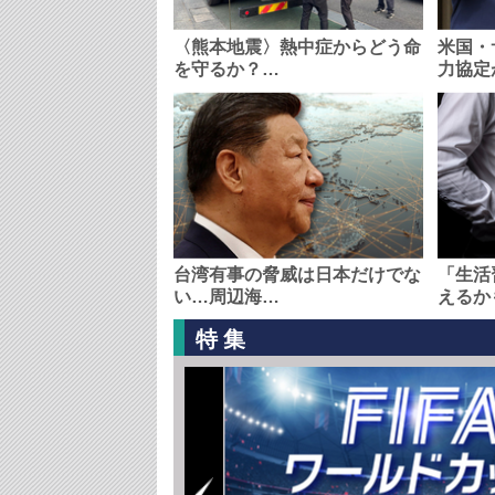
〈熊本地震〉熱中症からどう命
米国・
を守るか？…
力協定
台湾有事の脅威は日本だけでな
「生活
い…周辺海…
えるか
特集