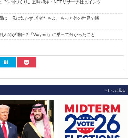
めた〝仲間づくり〟五味和洋・NTTリサーチ社長インタ
聞は一見に如かず 若者たちよ、もっと外の世界で勝
人間が運転？「Waymo」に乗って分かったこと
»もっと見る