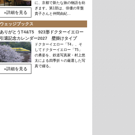
に、京都で新たな旅の物語を紡
ぎます。第1部は、俳優の常盤
»詳細を見る
貴子さんと仲間由紀…
ウェッジブックス
ありがとうT4&T5 923形ドクターイエロー
引退記念カレンダー2027 壁掛けタイプ
ドクターイエロー「T4」、そ
してドクターイエロー「T5」
の勇姿を、鉄道写真家・村上悠
太による四季折々の厳選した写
真で綴る。
»詳細を見る