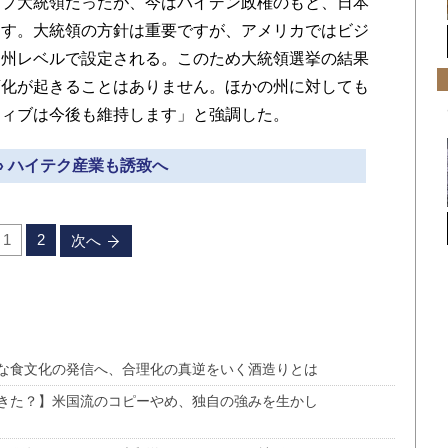
ンプ大統領だったが、今はバイデン政権のもと、日本
ます。大統領の方針は重要ですが、アメリカではビジ
も州レベルで設定される。このため大統領選挙の結果
変化が起きることはありません。ほかの州に対しても
ティブは今後も維持します」と強調した。
» ハイテク産業も誘致へ
1
2
次へ
な食文化の発信へ、合理化の真逆をいく酒造りとは
きた？】米国流のコピーやめ、独自の強みを生かし