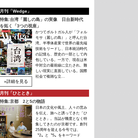
月刊「Wedge」
特集:台湾「麗しの島」の実像 日台新時代
を拓く「3つの視座」
かつてポルトガル人が「フォル
モサ（麗しの島）」と呼んだ台
湾。半導体産業で世界の最先端
技術をリードし、日本統治時代
の記憶も、歴史の一部として内
包している。一方で、現在は米
中対立の最前線に立たされ、難
しい現実に直面している。国際
社会で複雑な立…
»詳細を見る
月刊「ひととき」
特集:京都 2と5の物語
日本の文化や風土、人々の営み
を伝え、旅へと誘ってきた「ひ
ととき」。当誌が幾度となく特
集してきたのが京都です。創刊
25周年を迎える今号では、
〝2〟と〝5〟をキーワード