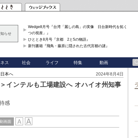
Wedge8月号『台湾「麗しの島」の実像 日台新時代を拓く「3
つの視座」』
お知らせ
ひととき8月号『京都 2と5の物語』
新刊書籍『飛鳥・藤原に隠された古代宮都の謎』
ジネス
社会
ライフ
特集
動画
なる日本へ
2024年8月4日
出＞インテルも工場建設へ オハイオ州知事
待感
刷画面