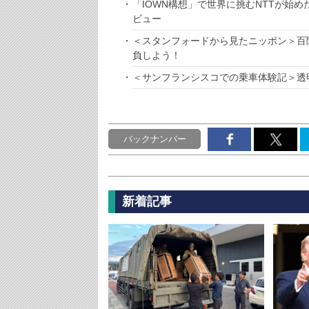
「IOWN構想」で世界に挑むNTTが始
ビュー
＜スタンフォードから見たニッポン＞百
負しよう！
＜サンフランシスコでの乗車体験記＞透明
バックナンバー
新着記事