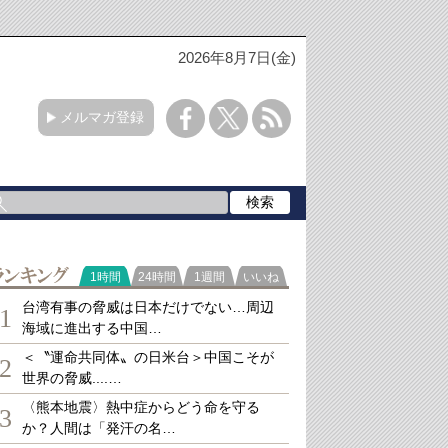
2026年8月7日(金)
メルマガ登録
ランキング
1時間
24時間
1週間
いいね
台湾有事の脅威は日本だけでない…周辺
1
海域に進出する中国…
＜〝運命共同体〟の日米台＞中国こそが
2
世界の脅威....…
〈熊本地震〉熱中症からどう命を守る
3
か？人間は「発汗の名…