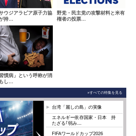
サウジアラビア原子力協
野党・民主党の攻撃材料と米有
が持…
権者の投票…
習慣病」という呼称が消
もし…
»すべての特集を見る
台湾「麗しの島」の実像
エネルギー依存国家・日本 持
たざる｢弱み…
FIFAワールドカップ2026