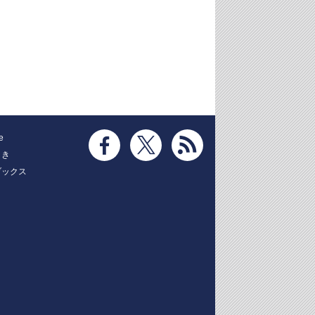
e
とき
ブックス