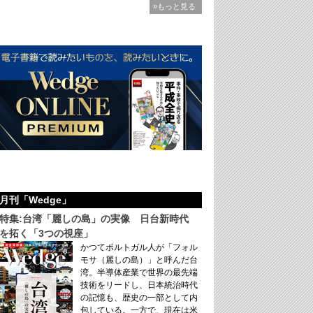
»もっと見る
月刊「Wedge」
特集:台湾「麗しの島」の実像 日台新時代
を拓く「3つの視座」
かつてポルトガル人が「フォル
モサ（麗しの島）」と呼んだ台
湾。半導体産業で世界の最先端
技術をリードし、日本統治時代
の記憶も、歴史の一部として内
包している。一方で、現在は米