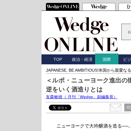
TOP
政治・経済
ビ
国際
JAPANESE, BE AMBITIOUS!米国から親愛
＜ルポ・ニューヨーク進出の
逆をいく酒造りとは
友森敏雄
（ 月刊「Wedge」副編集長）
印
ニューヨークで大吟醸酒を造る──