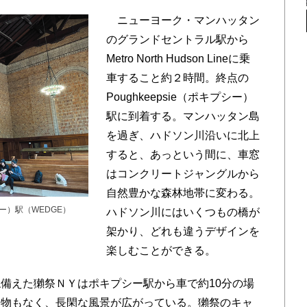
ニューヨーク・マンハッタン
のグランドセントラル駅から
Metro North Hudson Lineに乗
車すること約２時間。終点の
Poughkeepsie（ポキプシー）
駅に到着する。マンハッタン島
を過ぎ、ハドソン川沿いに北上
すると、あっという間に、車窓
はコンクリートジャングルから
自然豊かな森林地帯に変わる。
シー）駅（WEDGE）
ハドソン川にはいくつもの橋が
架かり、どれも違うデザインを
楽しむことができる。
備えた獺祭ＮＹはポキプシー駅から車で約10分の場
建物もなく、長閑な風景が広がっている。獺祭のキャ