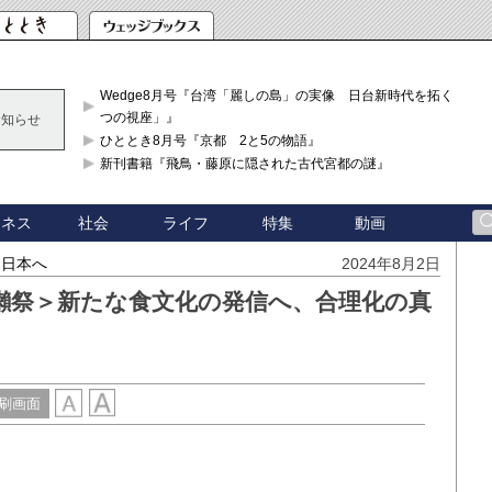
Wedge8月号『台湾「麗しの島」の実像 日台新時代を拓く「3
つの視座」』
お知らせ
ひととき8月号『京都 2と5の物語』
新刊書籍『飛鳥・藤原に隠された古代宮都の謎』
ジネス
社会
ライフ
特集
動画
なる日本へ
2024年8月2日
獺祭＞新たな食文化の発信へ、合理化の真
刷画面
。