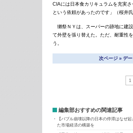
CIAには日本食カリキュラムを充実
という依頼があったのです」（桜井
獺祭ＮＹは、スーパーの跡地に建設
て外壁を張り替えた。ただ、耐重性
う。
次ページ » デ
1
編集部おすすめの関連記事
【バブル崩壊以降の日本の停滞はなぜ起
た市場経済の構築を