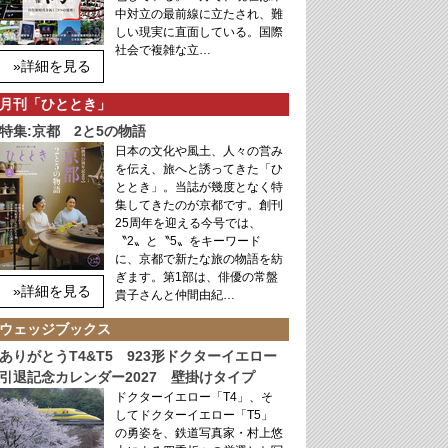
中対立の最前線に立たされ、難
しい現実に直面している。国際
社会で複雑な立…
»詳細を見る
月刊「ひととき」
特集:京都 2と5の物語
日本の文化や風土、人々の営み
を伝え、旅へと誘ってきた「ひ
ととき」。当誌が幾度となく特
集してきたのが京都です。創刊
25周年を迎える今号では、
〝2〟と〝5〟をキーワード
に、京都で新たな旅の物語を紡
ぎます。第1部は、俳優の常盤
»詳細を見る
貴子さんと仲間由紀…
ウェッジブックス
ありがとうT4&T5 923形ドクターイエロー
引退記念カレンダー2027 壁掛けタイプ
ドクターイエロー「T4」、そ
してドクターイエロー「T5」
の勇姿を、鉄道写真家・村上悠