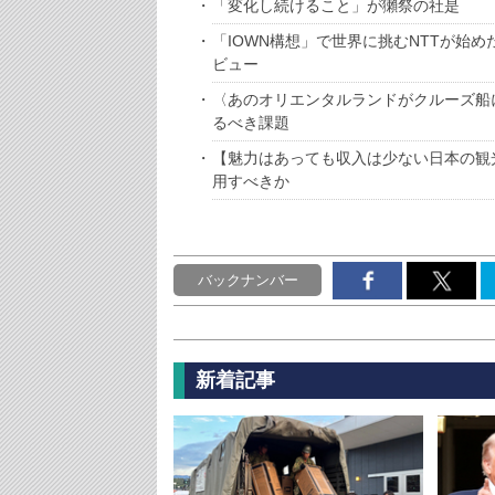
「変化し続けること」が獺祭の社是
「IOWN構想」で世界に挑むNTTが始
ビュー
〈あのオリエンタルランドがクルーズ船
るべき課題
【魅力はあっても収入は少ない日本の観
用すべきか
バックナンバー
新着記事