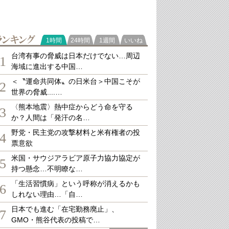
ランキング
1時間
24時間
1週間
いいね
台湾有事の脅威は日本だけでない…周辺
1
海域に進出する中国…
＜〝運命共同体〟の日米台＞中国こそが
2
世界の脅威....…
〈熊本地震〉熱中症からどう命を守る
3
か？人間は「発汗の名…
野党・民主党の攻撃材料と米有権者の投
4
票意欲
米国・サウジアラビア原子力協力協定が
5
持つ懸念…不明瞭な…
「生活習慣病」という呼称が消えるかも
6
しれない理由…「自…
日本でも進む「在宅勤務廃止」、
7
GMO・熊谷代表の投稿で…