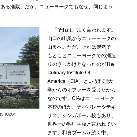
にある酒蔵」だが、ニューヨークでもなぜ、同じよう
「それは、よく言われます。
山口の山奥からニューヨークの
山奥へ。ただ、それは偶然で、
もともとニューヨークでの酒造
りのきっかけとなったのがThe
Culinary Institute Of
America（CIA）という料理大
学からのオファーを受けたから
なのです。CIAはニューヨーク
本校のほか、ナパバレーやテキ
SHUZO）
サス、シンガポール校もあり、
世界一の料理学校と言われてい
ます。和食ブームが続く中、