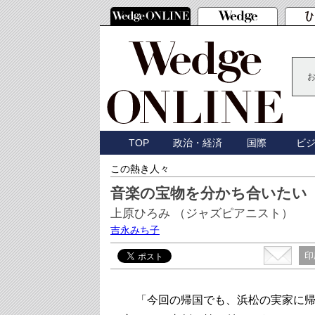
TOP
政治・経済
国際
ビ
この熱き人々
音楽の宝物を分かち合いたい
上原ひろみ （ジャズピアニスト）
吉永みち子
印
「今回の帰国でも、浜松の実家に帰