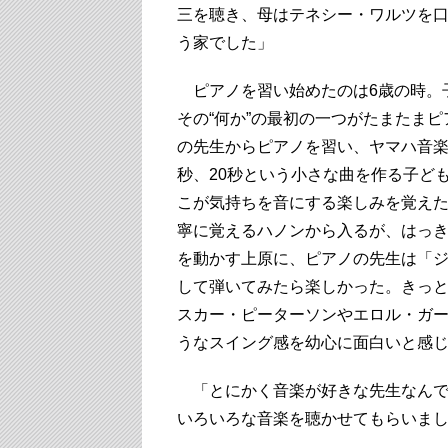
三を聴き、母はテネシー・ワルツを
う家でした」
ピアノを習い始めたのは6歳の時。
その“何か”の最初の一つがたまたま
の先生からピアノを習い、ヤマハ音楽
秒、20秒という小さな曲を作る子ど
こが気持ちを音にする楽しみを覚え
寧に覚えるハノンから入るが、はっ
を動かす上原に、ピアノの先生は「
して弾いてみたら楽しかった。きっ
スカー・ピーターソンやエロル・ガ
うなスイング感を幼心に面白いと感
「とにかく音楽が好きな先生なんで
いろいろな音楽を聴かせてもらいま