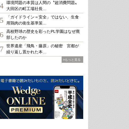
環境問題の本質は人間の〝超消費問題〟
4
大田区の町工場社長…
「ガイドライン＝安全」ではない、生食
5
用鶏肉の衛生基準策…
高校野球の歴史を彩ったPL学園はなぜ廃
6
部したのか
世界遺産「飛鳥・藤原」の秘密 宮都が
7
繰り返し置かれた本…
»もっと見る