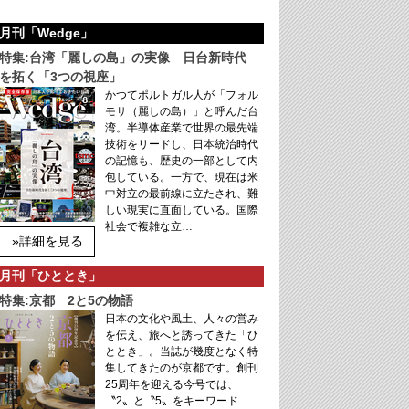
月刊「Wedge」
特集:台湾「麗しの島」の実像 日台新時代
を拓く「3つの視座」
かつてポルトガル人が「フォル
モサ（麗しの島）」と呼んだ台
湾。半導体産業で世界の最先端
技術をリードし、日本統治時代
の記憶も、歴史の一部として内
包している。一方で、現在は米
中対立の最前線に立たされ、難
しい現実に直面している。国際
社会で複雑な立…
»詳細を見る
月刊「ひととき」
特集:京都 2と5の物語
日本の文化や風土、人々の営み
を伝え、旅へと誘ってきた「ひ
ととき」。当誌が幾度となく特
集してきたのが京都です。創刊
25周年を迎える今号では、
〝2〟と〝5〟をキーワード