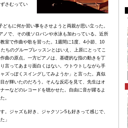
口ずさむってい
子どもに何か習い事をさせようと両親が思い立った。
ピアノで、その後ソロバンや水泳も加わっている。近所
教室で作曲や歌を習った。1週間に1度、4小節、10
もたちのグループレッスンとはいえ、上原にとってこ
た作曲の原点。一方ピアノは、基礎的な指の動きを丁
きり言ってあまり面白くはない。ウトウトしながら手
ジャズっぽくスイングしてみようか」と言った。真似
と目が輝いたのだろう。そんな反応を見て、先生はオ
ーナーなどのレコードを聴かせた。自由に音が躍るよ
じた。
す。ジャズも好き、ジャクソン5も好きって感じで、
した」