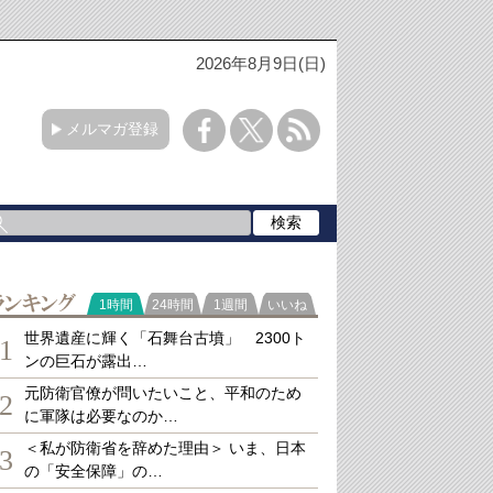
2026年8月9日(日)
メルマガ登録
ランキング
1時間
24時間
1週間
いいね
世界遺産に輝く「石舞台古墳」 2300ト
1
ンの巨石が露出…
元防衛官僚が問いたいこと、平和のため
2
に軍隊は必要なのか…
＜私が防衛省を辞めた理由＞ いま、日本
3
の「安全保障」の…