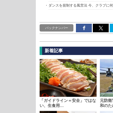
ダンスを規制する風営法 今、クラブに
バックナンバー
新着記事
「ガイドライン＝安全」ではな
元防衛
い、生食用…
和のた