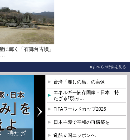
産に輝く「石舞台古墳」
0…
»すべての特集を見る
台湾「麗しの島」の実像
エネルギー依存国家・日本 持
たざる｢弱み…
FIFAワールドカップ2026
日本主導で平和の再構築を
本 持たざ
造船立国ニッポンへ