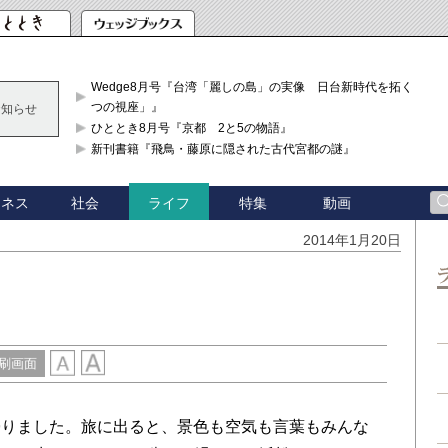
Wedge8月号『台湾「麗しの島」の実像 日台新時代を拓く「3
つの視座」』
お知らせ
ひととき8月号『京都 2と5の物語』
新刊書籍『飛鳥・藤原に隠された古代宮都の謎』
ジネス
社会
特集
動画
ライフ
2014年1月20日
刷画面
りました。旅に出ると、景色も空気も言葉もみんな