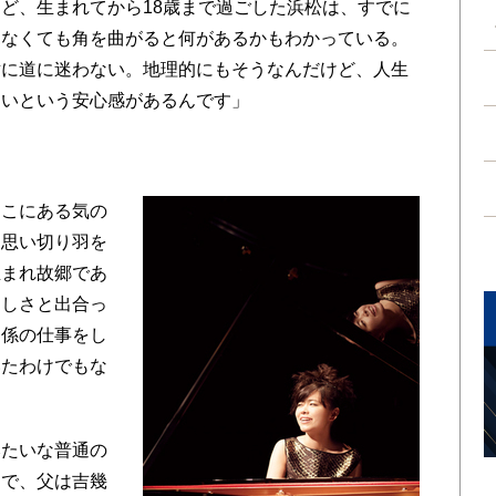
ど、生まれてから18歳まで過ごした浜松は、すでに
見なくても角を曲がると何があるかもわかっている。
対に道に迷わない。地理的にもそうなんだけど、人生
ないという安心感があるんです」
こにある気の
ら思い切り羽を
生まれ故郷であ
楽しさと出合っ
関係の仕事をし
いたわけでもな
たいな普通の
きで、父は吉幾