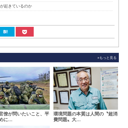
何が起きているのか
»もっと見る
官僚が問いたいこと、平
環境問題の本質は人間の〝超消
めに…
費問題〟大…