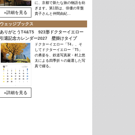
に、京都で新たな旅の物語を紡
ぎます。第1部は、俳優の常盤
»詳細を見る
貴子さんと仲間由紀…
ウェッジブックス
ありがとうT4&T5 923形ドクターイエロー
引退記念カレンダー2027 壁掛けタイプ
ドクターイエロー「T4」、そ
してドクターイエロー「T5」
の勇姿を、鉄道写真家・村上悠
太による四季折々の厳選した写
真で綴る。
»詳細を見る