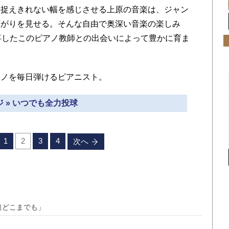
捉えきれない幅を感じさせる上原の音楽は、ジャン
広がりを見せる。そんな自由で奥深い音楽の楽しみ
事したこのピアノ教師との出会いによって豊かに育ま
ノを毎日弾けるピアニスト。
 » いつでも全力投球
1
2
3
4
次へ
道どこまでも」