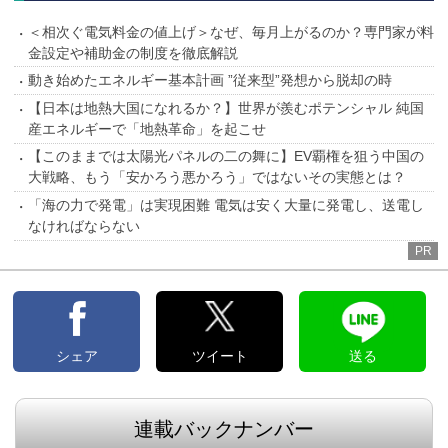
＜相次ぐ電気料金の値上げ＞なぜ、毎月上がるのか？専門家が料
金設定や補助金の制度を徹底解説
動き始めたエネルギー基本計画 ”従来型”発想から脱却の時
【日本は地熱大国になれるか？】世界が羨むポテンシャル 純国
産エネルギーで「地熱革命」を起こせ
【このままでは太陽光パネルの二の舞に】EV覇権を狙う中国の
大戦略、もう「安かろう悪かろう」ではないその実態とは？
「海の力で発電」は実現困難 電気は安く大量に発電し、送電し
なければならない
PR
シェア
ツイート
送る
連載バックナンバー