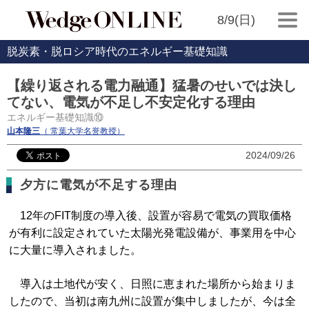
8/9(日)
脱炭素・脱ロシア時代のエネルギー基礎知識
【繰り返される電力融通】猛暑のせいでは決し
てない、電気が不足し不安定化する理由
エネルギー基礎知識⑩
山本隆三
（ 常葉大学名誉教授）
2024/09/26
夕方に電気が不足する理由
12年のFIT制度の導入後、設置が容易で電気の買取価格
が有利に設定されていた太陽光発電設備が、事業用を中心
に大量に導入されました。
導入は土地代が安く、日照に恵まれた場所から始まりま
したので、当初は南九州に設置が集中しましたが、今は全