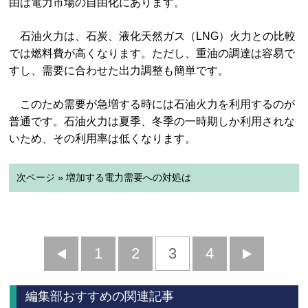
由は電力市場の自由化にあります。
石油火力は、石炭、液化天然ガス（LNG）火力との比較
では燃料費が高くなります。ただし、重油の調達は容易で
すし、需要に合わせた出力調整も簡単です。
このため需要が急増する時には石油火力を利用するのが
普通です。石油火力は夏季、冬季の一時期しか利用されな
いため、その利用率は低くなります。
次ページ » 増加する電力需要への対処は
前
1
2
3
4
次
へ
へ
編集部おすすめの関連記事