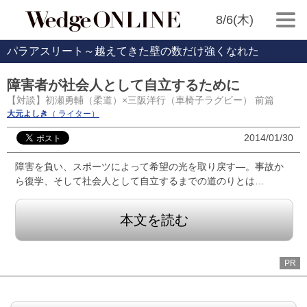
8/6(木)
パラアスリート～越えてきた壁の数だけ強くなれた
障害者が社会人として自立するために
【対談】初瀬勇輔（柔道）×三阪洋行（車椅子ラグビー） 前篇
大元よしき
（ ライター）
2014/01/30
障害を負い、スポーツによって希望の光を取り戻す―。事故か
ら復学、そして社会人として自立するまでの道のりとは…
本文を読む
PR