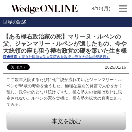
8/10(月)
世界の記述
【ある極右政治家の死】マリーヌ・ルペンの
父、ジャンマリー・ルペンが遺したもの、今や
大統領の座も狙う極右政党の礎を築いた生き様
渡邊啓貴
（ 東京外国語大学大学院名誉教授／帝京大学法学部教授）
2025/01/16
ここ数年入院するたびに死亡説が流れていたジャンマリー・ル
ペンが96歳の寿命を全うした。極端な差別的発言で人心をかく
乱し、政争の的となり続けてきた。極右勢力の台頭は欧州に限
定されない。ルペンの死を契機に、極右勢力拡大の真実に迫っ
てみる。
本文を読む