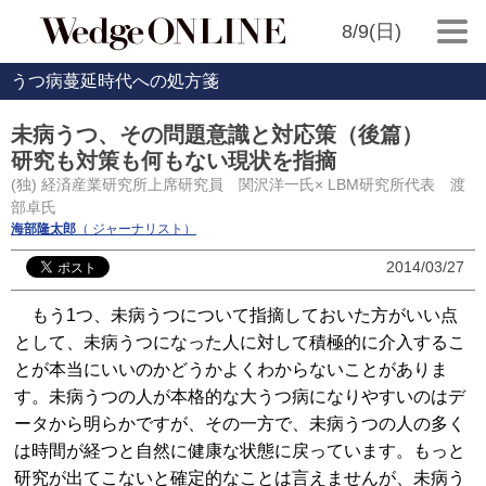
8/9(日)
うつ病蔓延時代への処方箋
未病うつ、その問題意識と対応策（後篇）
研究も対策も何もない現状を指摘
(独) 経済産業研究所上席研究員 関沢洋一氏× LBM研究所代表 渡
部卓氏
海部隆太郎
（ ジャーナリスト）
2014/03/27
もう1つ、未病うつについて指摘しておいた方がいい点
として、未病うつになった人に対して積極的に介入するこ
とが本当にいいのかどうかよくわからないことがありま
す。未病うつの人が本格的な大うつ病になりやすいのはデ
ータから明らかですが、その一方で、未病うつの人の多く
は時間が経つと自然に健康な状態に戻っています。もっと
研究が出てこないと確定的なことは言えませんが、未病う