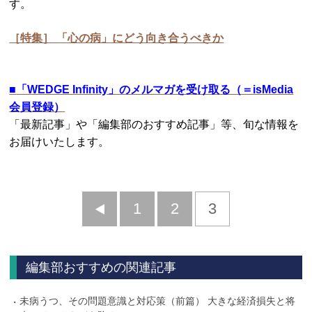
す。
［特集］ 「心の病」にどう向き合うべきか
■
「WEDGE Infinity」のメルマガを受け取る（＝isMedia
会員登録）
「最新記事」や「編集部のおすすめ記事」等、旬な情報を
お届けいたします。
前
1
2
3
へ
編集部おすすめの関連記事
未病うつ、その問題意識と対応策（前篇） 大きな経済損失と将