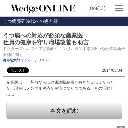
8/9(日)
うつ病蔓延時代への処方箋
うつ病への対応が必須な産業医
社員の健康を守り職場改善も助言
ドクターズヘルスケア労働衛生コンサルタント事務所 代表 矢島新子
医師に聞く
海部隆太郎
（ ジャーナリスト）
2014/03/04
産業医は、一昔前ならば健康診断結果と向き合えばよかった
が、現在はメンタル対応が主流になりつつある。その活動と
は…
本文を読む