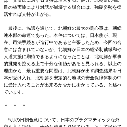
ば、安倍氏に対する支持は増大する。他方、北朝鮮の4回
目の核実験により対話が崩壊する場合には、強硬姿勢を復
活すれば支持が上がる。
最後に、協議を通じて、北朝鮮の最大の関心事は、朝総
連本部の命運であった。本件については、日本側が、現
在、司法手続きが進行中であると主張したため、今回の合
意には含まれていないが、北朝鮮が日本の経済制裁緩和や
人道支援に期待できるようになったことは、北朝鮮が軍事
的挑発を控える上で十分な価値があると見られる。以上の
理由から、最も重要な問題は、北朝鮮が出す調査結果を日
本が受け入れ、北朝鮮を安定的な地域の安全保障体制の中
に受け入れることが出来るか否かに掛かっている、と述べ
ています。
＊ ＊ ＊
5月の日朝合意について、日本のプラグマティックな外
交を高く評価し、十分な成果を挙げている、として極めて