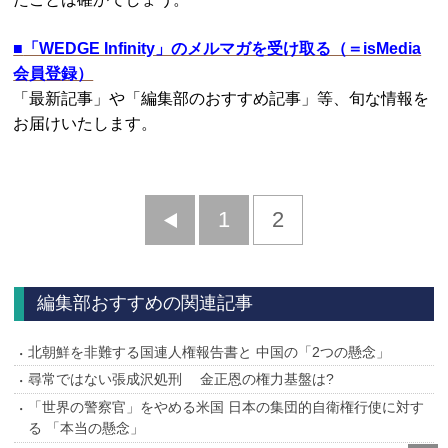
■
「WEDGE Infinity」のメルマガを受け取る（＝isMedia
会員登録）
「最新記事」や「編集部のおすすめ記事」等、旬な情報を
お届けいたします。
前
1
2
へ
編集部おすすめの関連記事
北朝鮮を非難する国連人権報告書と 中国の「2つの懸念」
尋常ではない張成沢処刑 金正恩の権力基盤は?
「世界の警察官」をやめる米国 日本の集団的自衛権行使に対す
る 「本当の懸念」