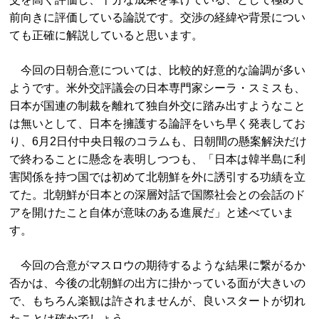
前向きに評価している論説です。交渉の経緯や背景につい
ても正確に解説していると思います。
今回の日朝合意については、比較的好意的な論調が多い
ようです。米外交評議会の日本専門家シーラ・スミスも、
日本が国連の制裁を離れて独自外交に踏み出すようなこと
は無いとして、日本を擁護する論評をいち早く発表してお
り、6月2日付中央日報のコラムも、日朝間の懸案解決だけ
で終わることに懸念を表明しつつも、「日本は韓半島に利
害関係を持つ国では初めて北朝鮮を外に誘引する功績を立
てた。北朝鮮が日本との深層対話で国際社会との会話のド
アを開けたこと自体が意味のある進展だ」と述べていま
す。
今回の合意がマスロウの期待するような結果に繋がるか
否かは、今後の北朝鮮の出方に掛かっている面が大きいの
で、もちろん楽観は許されませんが、良いスタートが切れ
たことは確かでしょう。