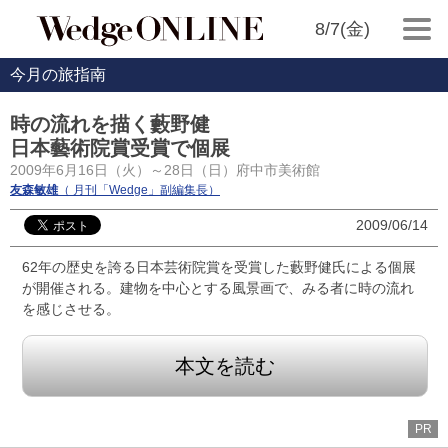
8/7(金)
今月の旅指南
時の流れを描く藪野健
日本藝術院賞受賞で個展
2009年6月16日（火）～28日（日）府中市美術館
友森敏雄
（ 月刊「Wedge」副編集長）
2009/06/14
62年の歴史を誇る日本芸術院賞を受賞した藪野健氏による個展
が開催される。建物を中心とする風景画で、みる者に時の流れ
を感じさせる。
本文を読む
PR