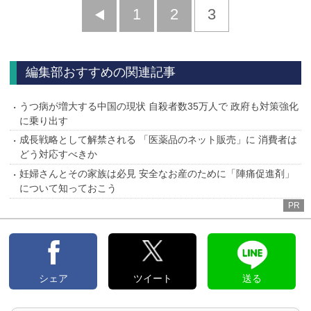
前
1
2
3
へ
編集部おすすめの関連記事
うつ病が増大する中国の現状 自殺者数35万人で 政府も対策強化
に乗り出す
成長戦略として解禁される 「医薬品のネット販売」に 消費者は
どう対応すべきか
妊婦さんとその家族は必見 安全なお産のために「陣痛促進剤」
について知っておこう
PR
シェア
ツイート
送る