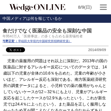
8/9(日)
中国メディアは何を報じているか
食だけでなく医薬品の安全も深刻な中国
年間40万人「医療事故」の多くを占める薬害犠牲者
弓野正宏
（ 早稲田大学現代中国研究所招聘研究員）
2014/09/09
児童の薬服用の問題はそれ以上に深刻だ。2013年の国の
医薬品に対するアレルギー反応についてのデータでは、14
歳以下の児童が全体の10.6％を占めた。児童の年齢が小さ
いほど、アレルギー反応も深刻である。南方医薬経済研究
所の調査データによると、小児科での薬の服用がちゃんと
していないケースが12～32％にも上り、児童がアレルギー
反応を起こしたケースが12.9％あったという。これが新生
児では24.4％に上ったという。また薬品を正しく服用しな
かったため耳が聞こえなくなるケースも少なからずあり、