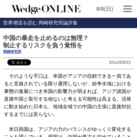
8/9(日)
世界潮流を読む 岡崎研究所論評集
中国の暴走を止めるのは無理？
制止するリスクを負う覚悟を
岡崎研究所
2014/09/22
そのような手口は、米国がアジアの信頼できる一員であ
ると見做されている限り通用しないが、紛争水域における
事態の進展につき米国の影響力が弱まれば、アジア諸国が
直接中国と取引する他ないと考える可能性は高まる。活発
に動き始めた日本も、地域全域での中国の主張に直接対抗
するまでには至らない。
米日両国は、アジアの力のバランスがゆっくり変化する
ことを望んでいる。両国は、中国が孤立を深めていること