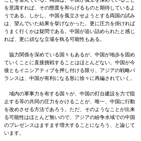
を意識すれば、その態度を和らげるものと期待しているよ
うである。しかし、中国を孤立させようとする両国の試み
は、望んでいた結果を挙げなかった。更に圧力を掛ければ
うまく行くかは疑問である。中国が追い詰められたと感じ
れば、更に頑なな立場を執る可能性もある。
協力関係を深めている国々もあるが、中国が地歩を固め
ていくことに直接挑戦することはほとんどない。中国が今
後ともイニシアティブを押し付ける限り、アジアの戦略バ
ランスは、中国が有利になる形に徐々に再編されていく。
域内の軍事力を有する国々が、中国の灯台建設を力で阻
止する等の共同の圧力をかけることが、唯一、中国に行動
を改めさせる方法であろう。ただ、そのようなことが出来
る可能性はほとんど無いので、アジアの紛争水域での中国
のプレゼンスはますます増大することになろう、と論じて
います。