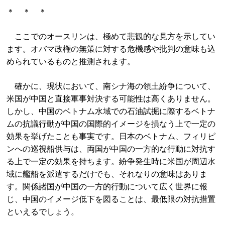
＊ ＊ ＊
ここでのオースリンは、極めて悲観的な見方を示してい
ます。オバマ政権の無策に対する危機感や批判の意味も込
められているものと推測されます。
確かに、現状において、南シナ海の領土紛争について、
米国が中国と直接軍事対決する可能性は高くありません。
しかし、中国のベトナム水域での石油試掘に際するベトナ
ムの抗議行動が中国の国際的イメージを損なう上で一定の
効果を挙げたことも事実です。日本のベトナム、フィリピ
ンへの巡視船供与は、両国が中国の一方的な行動に対抗す
る上で一定の効果を持ちます。紛争発生時に米国が周辺水
域に艦船を派遣するだけでも、それなりの意味はありま
す。関係諸国が中国の一方的行動について広く世界に報
じ、中国のイメージ低下を図ることは、最低限の対抗措置
といえるでしょう。