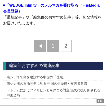
■
「WEDGE Infinity」のメルマガを受け取る（＝isMedia
会員登録）
「最新記事」や「編集部のおすすめ記事」等、旬な情報を
お届けいたします。
前
1
2
へ
編集部おすすめの関連記事
南シナ海で島を建設する中国の「理屈」
南シナ海の石油開発に見る 中国の焦燥感と被害者意識
ベトナムに加えフィリピンとも深まる対立 漁民に振り回される
中国当局
PR