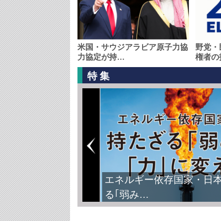
米国・サウジアラビア原子力協
野党・
力協定が持…
権者の
特集
エネルギー依存国家・日
る｢弱み…