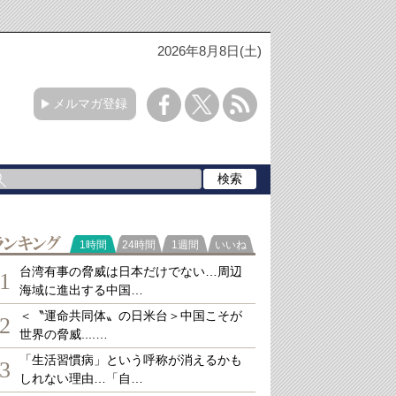
2026年8月8日(土)
メルマガ登録
ランキング
1時間
24時間
1週間
いいね
台湾有事の脅威は日本だけでない…周辺
1
海域に進出する中国…
＜〝運命共同体〟の日米台＞中国こそが
2
世界の脅威....…
「生活習慣病」という呼称が消えるかも
3
しれない理由…「自…