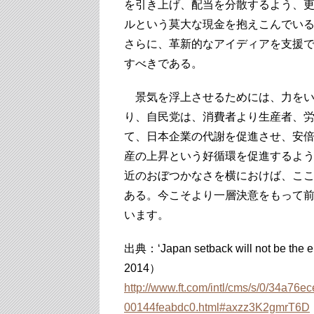
を引き上げ、配当を分散するよう、更
ルという莫大な現金を抱えこんでい
さらに、革新的なアイディアを支援
すべきである。
景気を浮上させるためには、力をい
り、自民党は、消費者より生産者、
て、日本企業の代謝を促進させ、安
産の上昇という好循環を促進するよ
近のおぼつかなさを横におけば、ここ
ある。今こそより一層決意をもって
います。
出典：‘Japan setback will not be the 
2014）
http://www.ft.com/intl/cms/s/0/34a76
00144feabdc0.html#axzz3K2gmrT6D