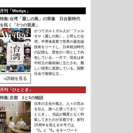
月刊「Wedge」
特集:台湾「麗しの島」の実像 日台新時代
を拓く「3つの視座」
かつてポルトガル人が「フォル
モサ（麗しの島）」と呼んだ台
湾。半導体産業で世界の最先端
技術をリードし、日本統治時代
の記憶も、歴史の一部として内
包している。一方で、現在は米
中対立の最前線に立たされ、難
しい現実に直面している。国際
社会で複雑な立…
»詳細を見る
月刊「ひととき」
特集:京都 2と5の物語
日本の文化や風土、人々の営み
を伝え、旅へと誘ってきた「ひ
ととき」。当誌が幾度となく特
集してきたのが京都です。創刊
25周年を迎える今号では、
〝2〟と〝5〟をキーワード