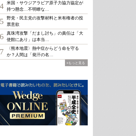
米国・サウジアラビア原子力協力協定が
4
持つ懸念…不明瞭な…
野党・民主党の攻撃材料と米有権者の投
5
票意欲
真珠湾攻撃「だまし討ち」の責任は「大
6
使館にあり」は本当…
〈熊本地震〉熱中症からどう命を守る
7
か？人間は「発汗の名…
»もっと見る