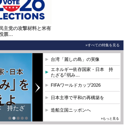
民主党の攻撃材料と米有
投票…
»すべての特集を見る
台湾「麗しの島」の実像
エネルギー依存国家・日本 持
たざる｢弱み…
FIFAワールドカップ2026
日本主導で平和の再構築を
本 持たざ
造船立国ニッポンへ
»もっと見る