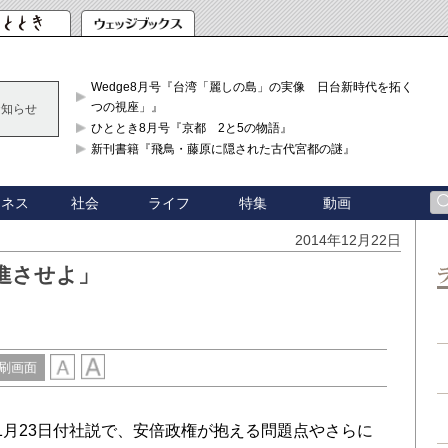
Wedge8月号『台湾「麗しの島」の実像 日台新時代を拓く「3
つの視座」』
お知らせ
ひととき8月号『京都 2と5の物語』
新刊書籍『飛鳥・藤原に隠された古代宮都の謎』
ジネス
社会
ライフ
特集
動画
2014年12月22日
進させよ」
刷画面
月23日付社説で、安倍政権が抱える問題点やさらに