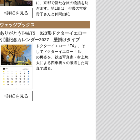
に、京都で新たな旅の物語を紡
ぎます。第1部は、俳優の常盤
»詳細を見る
貴子さんと仲間由紀…
ウェッジブックス
ありがとうT4&T5 923形ドクターイエロー
引退記念カレンダー2027 壁掛けタイプ
ドクターイエロー「T4」、そ
してドクターイエロー「T5」
の勇姿を、鉄道写真家・村上悠
太による四季折々の厳選した写
真で綴る。
»詳細を見る