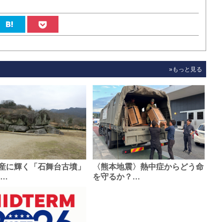
»もっと見る
産に輝く「石舞台古墳」
〈熊本地震〉熱中症からどう命
0…
を守るか？…