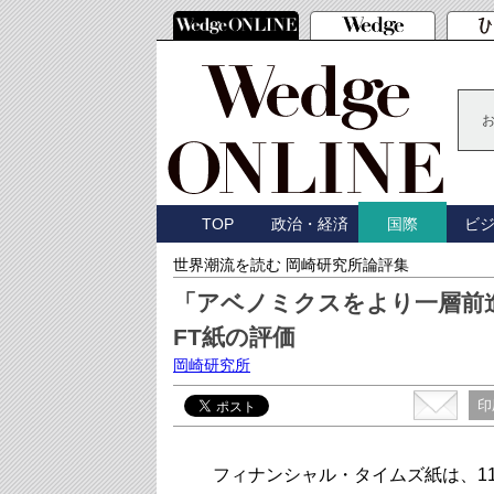
TOP
政治・経済
ビ
国際
世界潮流を読む 岡崎研究所論評集
「アベノミクスをより一層前
FT紙の評価
岡崎研究所
印
フィナンシャル・タイムズ紙は、11