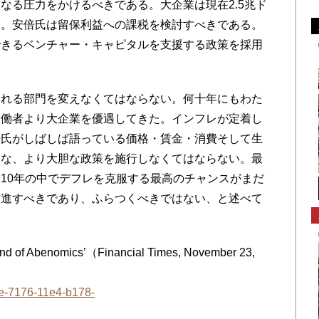
なる圧力をかけるべきである。大企業は現在2.5兆ド
る。安倍氏は留保利益への課税を検討すべきである。
できるベンチャー・キャピタルを支援する政策を採用
れる部門を変えなくてはならない。何十年にもわた
労働者より大企業を優遇してきた。インフレが定着し
倍氏がしばしば語っている価格・賃金・消費そして生
うな、より大胆な政策を施行しなくてはならない。最
10年の中でデフレを克服する最高のチャンスがまだ
前進すべきであり、ふらつくべきではない、と述べて
end of Abenomics’（Financial Times, November 23,
ece-7176-11e4-b178-