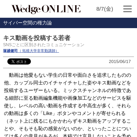
8/7(金)
サイバー空間の権力論
キス動画を投稿する若者
SNSごとに区別されたコミュニケーション
塚越健司
（ 拓殖大学非常勤講師）
2015/06/17
動画は他愛もない学生の日常や面白さを追求したものの
他、カップル同士のイチャイチャした姿やキス動画などを
投稿するユーザーもいる。ミックスチャンネルの特徴であ
る細部に至る動画編集機能や画像加工などのサービスを駆
使し、レベルの高い動画を作成する中高生が多く、それら
の動画は多くの「Like」ボタンやコメントが寄せられる
（ネット上に残るにもかかわらずキス動画をアップするこ
とや、そもそも恥の感覚がないのか、といったことについ
ては多くの意見があるが、本稿では言及しないことを予め