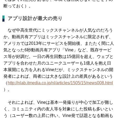
断っておく）。
アプリ設計が最大の売り
なぜ中高生世代にミックスチャンネルが人気なのだろう
か。動画共有アプリはミックスチャンネルに限定されず、
アメリカでは2013年にサービスを開始後、またたく間に人
気となった6秒動画共有アプリ「Vine」など、既存サービ
ス等が好調だ。一日の再生回数は15億回を超え、ウェブと
アプリを合わせた月のユニークユーザーも1億人を抱え日
本展開にも力を入れるVineだが、ミックスチャンネルの開
発者によれば、両者には大きな設計上の差異があるという
（
http://nlab.itmedia.co.jp/nl/articles/1505/15/news008.html
）。
それによれば、Vineは基本一発撮りが中心で加工が難し
く、コミュニティ内の友人等を対象にした投稿も多いとい
う（ユーザー数の上昇に伴い、Vine発で話題となる動画も