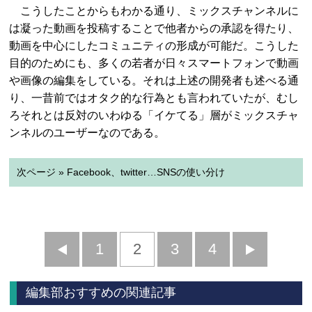
こうしたことからもわかる通り、ミックスチャンネルに
は凝った動画を投稿することで他者からの承認を得たり、
動画を中心にしたコミュニティの形成が可能だ。こうした
目的のためにも、多くの若者が日々スマートフォンで動画
や画像の編集をしている。それは上述の開発者も述べる通
り、一昔前ではオタク的な行為とも言われていたが、むし
ろそれとは反対のいわゆる「イケてる」層がミックスチャ
ンネルのユーザーなのである。
次ページ » Facebook、twitter…SNSの使い分け
前
1
2
3
4
次
へ
へ
編集部おすすめの関連記事