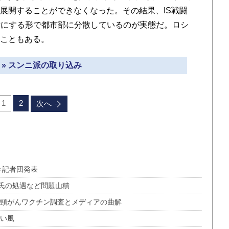
を展開することができなくなった。その結果、IS戦闘
盾にする形で都市部に分散しているのが実態だ。ロシ
ることもある。
 » スンニ派の取り込み
1
2
次へ
き記者団発表
ド氏の処遇など問題山積
宮頸がんワクチン調査とメディアの曲解
追い風