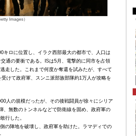
y Images）
0キロに位置し、イラク西部最大の都市で、人口は
な交通の要衝である。ISは5月、電撃的に同市を占領
て逃走した。これまで何度か奪還を試みたが、すべて
援を受けて政府軍、スンニ派部族部隊約1万人が攻略を
000人の規模だったが、その後戦闘員が徐々にシリア
爆弾、無数のトンネルなどで防衛線を固め、政府軍の
で敢行した。
S側の陣地を破壊し、政府軍を助けた。ラマディでの
た。