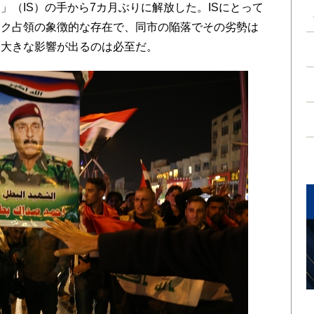
（IS）の手から7カ月ぶりに解放した。ISにとって
ラク占領の象徴的な存在で、同市の陥落でその劣勢は
に大きな影響が出るのは必至だ。