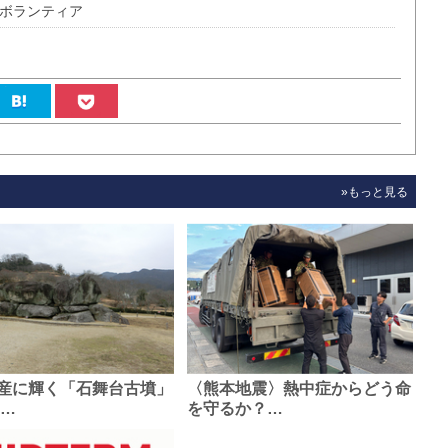
災ボランティア
»もっと見る
産に輝く「石舞台古墳」
〈熊本地震〉熱中症からどう命
0…
を守るか？…