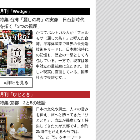
月刊「Wedge」
特集:台湾「麗しの島」の実像 日台新時代
を拓く「3つの視座」
かつてポルトガル人が「フォル
モサ（麗しの島）」と呼んだ台
湾。半導体産業で世界の最先端
技術をリードし、日本統治時代
の記憶も、歴史の一部として内
包している。一方で、現在は米
中対立の最前線に立たされ、難
しい現実に直面している。国際
社会で複雑な立…
»詳細を見る
月刊「ひととき」
特集:京都 2と5の物語
日本の文化や風土、人々の営み
を伝え、旅へと誘ってきた「ひ
ととき」。当誌が幾度となく特
集してきたのが京都です。創刊
25周年を迎える今号では、
〝2〟と〝5〟をキーワード