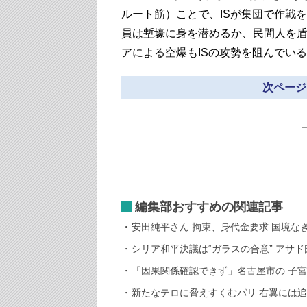
ルート筋）ことで、ISが集団で作戦
員は塹壕に身を潜めるか、民間人を
アによる空爆もISの攻勢を阻んでい
次ページ
編集部おすすめの関連記事
安田純平さん 拘束、身代金要求 国境な
シリア和平決議は“ガラスの合意” アサ
「因果関係確認できず」名古屋市の 子
新たなテロに脅えすくむパリ 右翼には