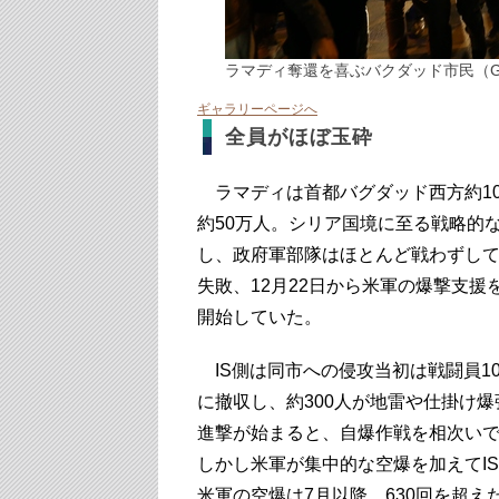
ラマディ奪還を喜ぶバクダッド市民（Gett
ギャラリーページへ
全員がほぼ玉砕
ラマディは首都バグダッド西方約10
約50万人。シリア国境に至る戦略的
し、政府軍部隊はほとんど戦わずし
失敗、12月22日から米軍の爆撃支
開始していた。
IS側は同市への侵攻当初は戦闘員1
に撤収し、約300人が地雷や仕掛け
進撃が始まると、自爆作戦を相次い
しかし米軍が集中的な空爆を加えてI
米軍の空爆は7月以降、630回を超え