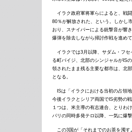
イラク政府軍将軍らによると、戦闘
80％が解放された、という。しかし
おり、スナイパーによる銃撃音が響き
爆弾を除去しながら掃討作戦を進め
イラクでは3月以降、サダム・フセ
る町バイジ、北部のシンジャルがIS
領されたまま残る主要な都市は、北
となる。
ISは「イラクにおける当初の占領地
今後イラクとシリア両国でIS劣勢の
１つは、米主導の有志連合、とりわ
パリの同時多発テロ以降、一気に爆
この3国が「それまでのお茶を濁す