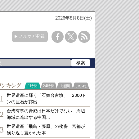
2026年8月8日(土)
メルマガ登録
ランキング
1時間
24時間
1週間
いいね
世界遺産に輝く「石舞台古墳」 2300ト
1
ンの巨石が露出…
台湾有事の脅威は日本だけでない…周辺
2
海域に進出する中国…
世界遺産「飛鳥・藤原」の秘密 宮都が
3
繰り返し置かれた本…