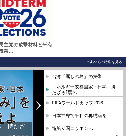
民主党の攻撃材料と米有
投票…
»すべての特集を見る
台湾「麗しの島」の実像
エネルギー依存国家・日本 持
たざる｢弱み…
FIFAワールドカップ2026
日本主導で平和の再構築を
造船立国ニッポンへ