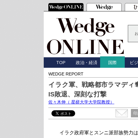
TOP
政治・経済
ビ
国際
WEDGE REPORT
イラク軍、戦略都市ラマディ
IS敗退、深刻な打撃
佐々木伸
（ 星槎大学大学院教授）
印
イラク政府軍とスンニ派部族勢力は