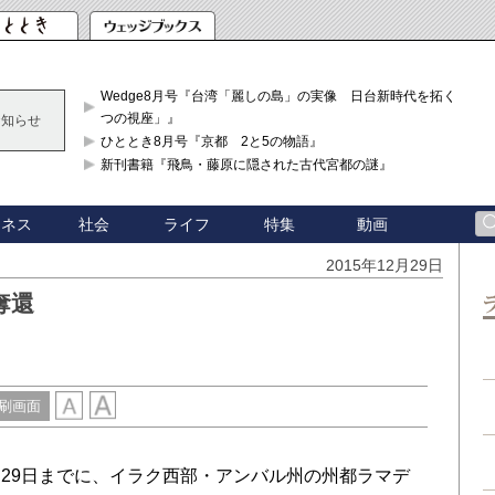
Wedge8月号『台湾「麗しの島」の実像 日台新時代を拓く「3
つの視座」』
お知らせ
ひととき8月号『京都 2と5の物語』
新刊書籍『飛鳥・藤原に隠された古代宮都の謎』
ジネス
社会
ライフ
特集
動画
2015年12月29日
奪還
刷画面
29日までに、イラク西部・アンバル州の州都ラマデ