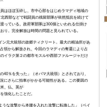
員はほぼ玉砕し、市中心部をはじめラマディ地域の
市北西部などで戦闘員の残留部隊が依然抵抗を続けて
渡っている。政府軍部隊は300個といわれる仕掛け
ており、完全解放は時間の問題と見られている。
イン元大統領の故郷ティクリート、最大の精油所があ
の占領から解放され、今回のラマディの奪還により占
部のイラク第２の都市モスルや西部ファルージャだけ
の40％を失った」（オバマ大統領）とされており、
戦況にさらに拍車がかかる可能性がある。この要因の
け米、仏、英が
撃を強化したことだ。
ような攻撃から本腰を入れた攻撃に転換した」（ベイ