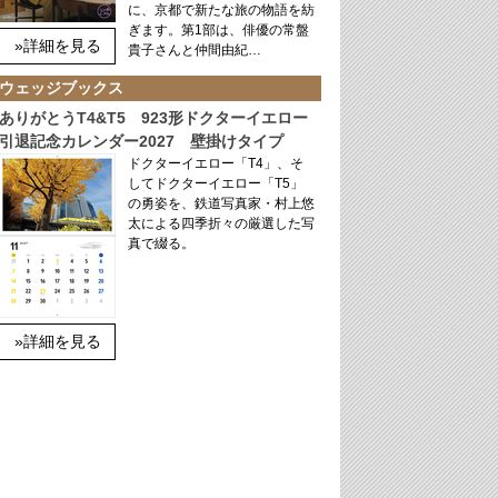
に、京都で新たな旅の物語を紡
ぎます。第1部は、俳優の常盤
»詳細を見る
貴子さんと仲間由紀…
ウェッジブックス
ありがとうT4&T5 923形ドクターイエロー
引退記念カレンダー2027 壁掛けタイプ
ドクターイエロー「T4」、そ
してドクターイエロー「T5」
の勇姿を、鉄道写真家・村上悠
太による四季折々の厳選した写
真で綴る。
»詳細を見る