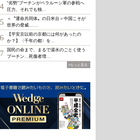
“劣勢”プーチンがベラルーシ軍の参戦へ
4
圧力、それでも独…
＜〝運命共同体〟の日米台＞中国こそが
5
世界の脅威....…
【平安京以前の京都には何があったの
6
か？】〈千年の都〉を…
国民の命まで、まるで湯水のごとく使う
7
プーチン…死傷者増…
»もっと見る