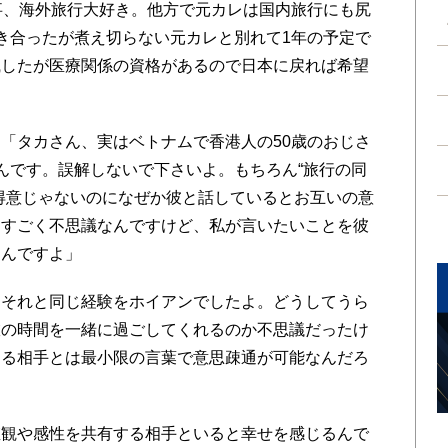
事、海外旅行大好き。他方で元カレは国内旅行にも尻
き合ったが煮え切らない元カレと別れて1年の予定で
職したが医療関係の資格があるので日本に戻れば希望
。
「タカさん、実はベトナムで香港人の50歳のおじさ
んです。誤解しないで下さいよ。もちろん“旅行の同
得意じゃないのになぜか彼と話しているとお互いの意
。すごく不思議なんですけど、私が言いたいことを彼
るんですよ」
それと同じ経験をホイアンでしたよ。どうしてうら
旅の時間を一緒に過ごしてくれるのか不思議だったけ
する相手とは最小限の言葉で意思疎通が可能なんだろ
観や感性を共有する相手といると幸せを感じるんで