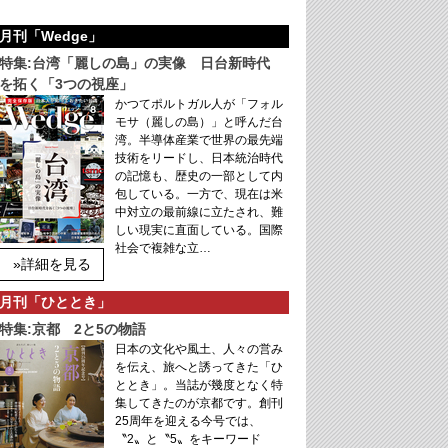
月刊「Wedge」
特集:台湾「麗しの島」の実像 日台新時代
を拓く「3つの視座」
かつてポルトガル人が「フォル
モサ（麗しの島）」と呼んだ台
湾。半導体産業で世界の最先端
技術をリードし、日本統治時代
の記憶も、歴史の一部として内
包している。一方で、現在は米
中対立の最前線に立たされ、難
しい現実に直面している。国際
社会で複雑な立…
»詳細を見る
月刊「ひととき」
特集:京都 2と5の物語
日本の文化や風土、人々の営み
を伝え、旅へと誘ってきた「ひ
ととき」。当誌が幾度となく特
集してきたのが京都です。創刊
25周年を迎える今号では、
〝2〟と〝5〟をキーワード