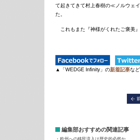
て起きてきて村上春樹の≪ノルウェ
た。
これもまた『神様がくれたご褒美』
▲「WEDGE Infinity」の
新着記事
など
編集部おすすめの関連記事
欧州への移民流入は歴史的必然か