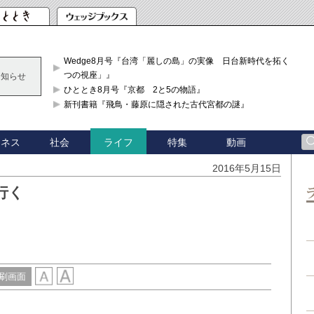
Wedge8月号『台湾「麗しの島」の実像 日台新時代を拓く「3
つの視座」』
お知らせ
ひととき8月号『京都 2と5の物語』
新刊書籍『飛鳥・藤原に隠された古代宮都の謎』
ジネス
社会
特集
動画
ライフ
2016年5月15日
行く
刷画面