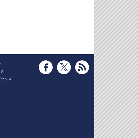
e
とき
ブックス