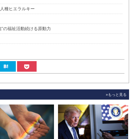
の人種ヒエラルキー
信”の福祉活動続ける原動力
»もっと見る