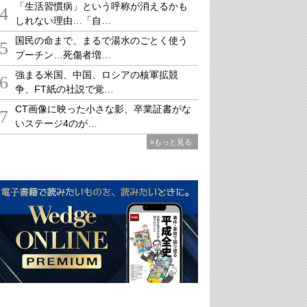
「生活習慣病」という呼称が消えるかも
4
しれない理由…「自…
国民の命まで、まるで湯水のごとく使う
5
プーチン…死傷者増…
強まる米国、中国、ロシアの核軍拡競
6
争、FT紙の社説で覚…
CT画像に映った小さな影、卒業証書がな
7
いステージ4のが…
»もっと見る