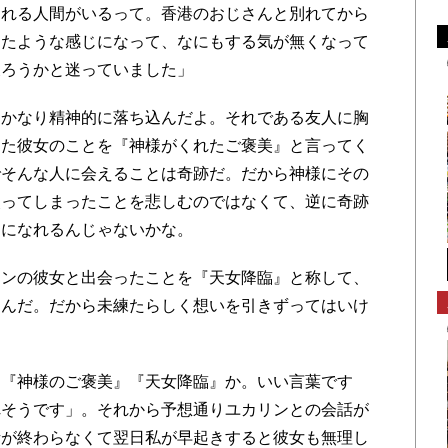
くれる人間がいるって。香港のおじさんと別れてから
ったような感じになって、なにもする気が無くなって
戻ろうかと迷っていました」
かなり精神的に落ち込んだよ。それである友人に胸
った彼女のことを『神様がくれたご褒美』と言ってく
でそんな人に会えることは奇跡だ。だから神様にその
失ってしまったことを悲しむのではなくて、逆に奇跡
きになれるんじゃないかな。
ンの彼女と出会ったことを『天女降臨』と称して、
たんだ。だから未練たらしく想いを引きずってはいけ
『神様のご褒美』『天女降臨』か。いい言葉です
れそうです」。それから予想通りユカリンとの会話が
話が終わらなくて翌日私が早起きすると彼女も無理し