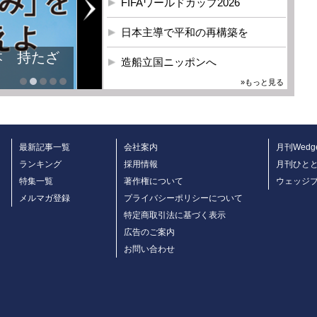
FIFAワールドカップ2026
日本主導で平和の再構築を
本 持たざ
造船立国ニッポンへ
»もっと見る
最新記事一覧
会社案内
月刊Wedg
ランキング
採用情報
月刊ひと
特集一覧
著作権について
ウェッジ
メルマガ登録
プライバシーポリシーについて
特定商取引法に基づく表示
広告のご案内
お問い合わせ