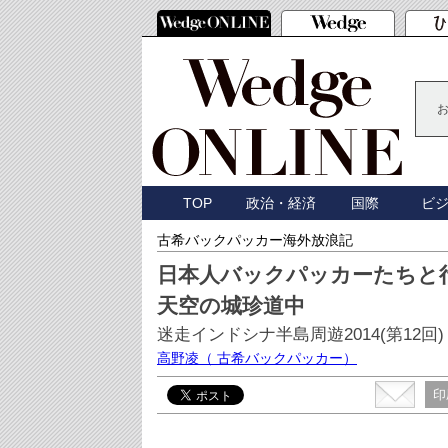
TOP
政治・経済
国際
ビ
古希バックパッカー海外放浪記
日本人バックパッカーたちと
天空の城珍道中
迷走インドシナ半島周遊2014(第12回)
高野凌
（ 古希バックパッカー）
印