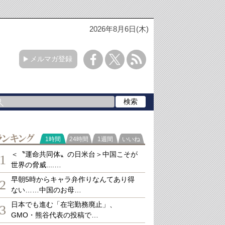
2026年8月6日(木)
メルマガ登録
ランキング
1時間
24時間
1週間
いいね
＜〝運命共同体〟の日米台＞中国こそが
1
世界の脅威....…
早朝5時からキャラ弁作りなんてあり得
2
ない……中国のお母…
日本でも進む「在宅勤務廃止」、
3
GMO・熊谷代表の投稿で…