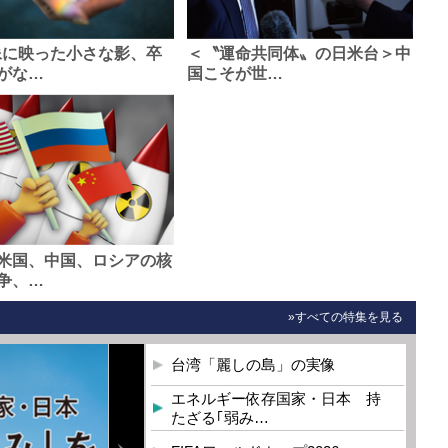
像に映った小さな影、卒
＜〝運命共同体〟の日米台＞中
がな…
国こそが世…
米国、中国、ロシアの核
争、…
»すべての特集を見る
台湾「麗しの島」の実像
エネルギー依存国家・日本 持
たざる｢弱み…