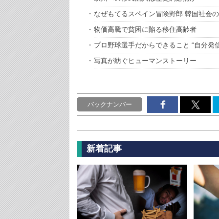
なぜもてるスペイン冒険野郎 韓国社会
物価高騰で貧困に陥る移住高齢者
プロ野球選手だからできること “自分発
写真が紡ぐヒューマンストーリー
バックナンバー
新着記事