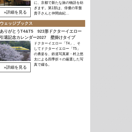
に、京都で新たな旅の物語を紡
ぎます。第1部は、俳優の常盤
»詳細を見る
貴子さんと仲間由紀…
ウェッジブックス
ありがとうT4&T5 923形ドクターイエロー
引退記念カレンダー2027 壁掛けタイプ
ドクターイエロー「T4」、そ
してドクターイエロー「T5」
の勇姿を、鉄道写真家・村上悠
太による四季折々の厳選した写
真で綴る。
»詳細を見る