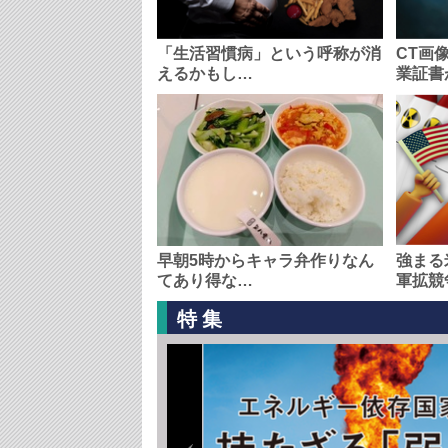
「生活習慣病」という呼称が消
CT画
えるかもし…
業証書
早朝5時からキャラ弁作りなん
強まる
てあり得な…
軍拡競
特集