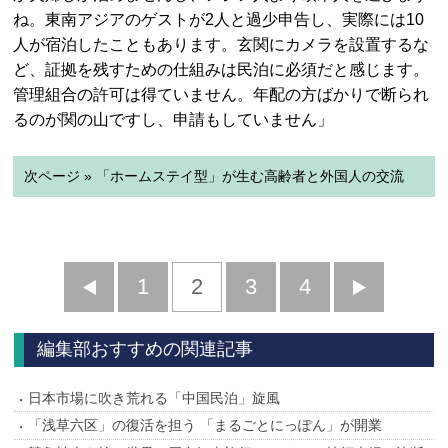
ね。東南アジアのゲストが2人と過少申告し、実際には10
人が宿泊したこともあります。玄関にカメラを設置するな
ど、証拠を残すための仕組みは民泊に必須だと感じます。
管理組合の許可は得ていません。年配の方ばかりで断られ
るのが関の山ですし、申請もしていません」
次ページ » 「ホームステイ型」が生む高齢者と外国人の交流
前
1
2
3
4
次
へ
へ
編集部おすすめの関連記事
日本市場に吹き荒れる「中国民泊」旋風
「浅草六区」の復活を担う 「まるごとにっぽん」が開業