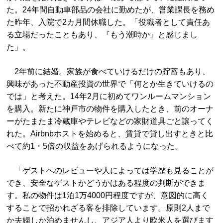
た。24年間自動車部品の会社に勤めたが、営業課長を務め
た昨年、入院で2カ月間休職した。「役職者として責任あ
る立場だったこともあり、『もう潮時か』と感じまし
た」。
2年前に結婚。家族が食べていけるだけの貯蓄もあり、
興味があった不動産投資の世界で「何とか生きていけるの
では」と考えた。14年2月に初めてワンルームマンション
を購入。新たに神戸市の物件を購入したとき、前のオーナ
ーがたまたま冷蔵庫やテレビなどの家財道具ごと譲ってく
れた。Airbnbホストを始めると、賃貸で貸し出すときと比
べて約1・5倍の収益をあげられるようになった。
「ゲストへのレビューや人によっては学歴も見ることが
でき、安全なゲストかどうかはある程度の判断ができま
す。私の物件は1泊1万4000円程度ですが、意図的に高く
することで招かれざる客を排除しています。原則2人まで
か夫婦しか泊めませんし、アジア人より欧米人を選びます