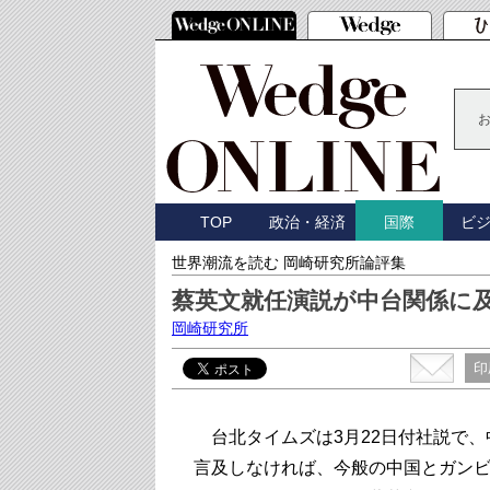
TOP
政治・経済
ビ
国際
世界潮流を読む 岡崎研究所論評集
蔡英文就任演説が中台関係に
岡崎研究所
印
台北タイムズは3月22日付社説で、
言及しなければ、今般の中国とガン