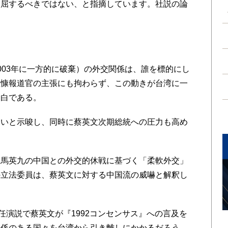
に屈するべきではない、と指摘しています。社説の論
力
03年に一方的に破棄）の外交関係は、誰を標的にし
陸慷報道官の主張にも拘わらず、この動きが台湾に一
明白である。
いと示唆し、同時に蔡英文次期総統への圧力も高め
馬英九の中国との外交的休戦に基づく「柔軟外交」
の立法委員は、蔡英文に対する中国流の威嚇と解釈し
任演説で蔡英文が『1992コンセンサス』への言及を
関係のある国々を台湾から引き離しにかかるだろう、