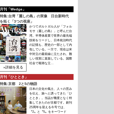
月刊「Wedge」
特集:台湾「麗しの島」の実像 日台新時代
を拓く「3つの視座」
かつてポルトガル人が「フォル
モサ（麗しの島）」と呼んだ台
湾。半導体産業で世界の最先端
技術をリードし、日本統治時代
の記憶も、歴史の一部として内
包している。一方で、現在は米
中対立の最前線に立たされ、難
しい現実に直面している。国際
社会で複雑な立…
»詳細を見る
月刊「ひととき」
特集:京都 2と5の物語
日本の文化や風土、人々の営み
を伝え、旅へと誘ってきた「ひ
ととき」。当誌が幾度となく特
集してきたのが京都です。創刊
25周年を迎える今号では、
〝2〟と〝5〟をキーワード