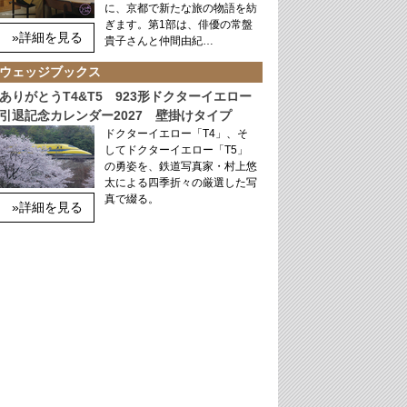
に、京都で新たな旅の物語を紡
ぎます。第1部は、俳優の常盤
»詳細を見る
貴子さんと仲間由紀…
ウェッジブックス
ありがとうT4&T5 923形ドクターイエロー
引退記念カレンダー2027 壁掛けタイプ
ドクターイエロー「T4」、そ
してドクターイエロー「T5」
の勇姿を、鉄道写真家・村上悠
太による四季折々の厳選した写
真で綴る。
»詳細を見る