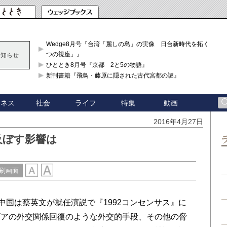
Wedge8月号『台湾「麗しの島」の実像 日台新時代を拓く「3
つの視座」』
お知らせ
ひととき8月号『京都 2と5の物語』
新刊書籍『飛鳥・藤原に隠された古代宮都の謎』
ジネス
社会
ライフ
特集
動画
2016年4月27日
及ぼす影響は
刷画面
中国は蔡英文が就任演説で『1992コンセンサス』に
ビアの外交関係回復のような外交的手段、その他の脅