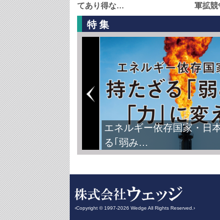
てあり得な…
軍拡競
特集
エネルギー依存国家・日
る｢弱み…
‹Copyright © 1997-2026 Wedge All Rights Reserved.›