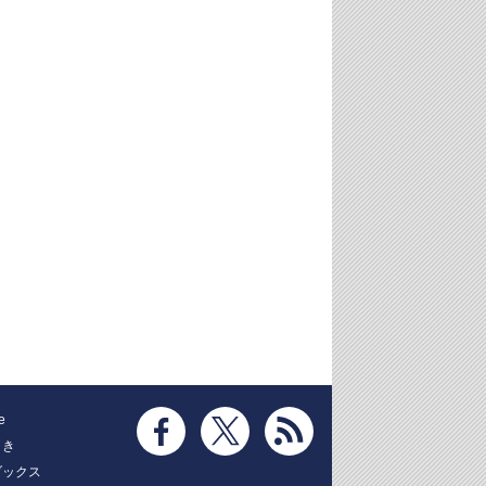
e
とき
ブックス