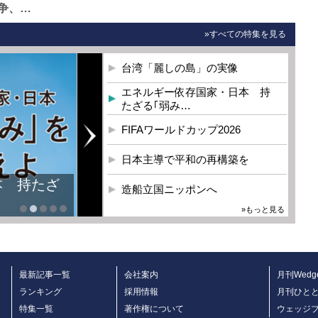
争、…
»すべての特集を見る
台湾「麗しの島」の実像
エネルギー依存国家・日本 持
たざる｢弱み…
FIFAワールドカップ2026
日本主導で平和の再構築を
本 持たざ
造船立国ニッポンへ
»もっと見る
最新記事一覧
会社案内
月刊Wedg
ランキング
採用情報
月刊ひと
特集一覧
著作権について
ウェッジ