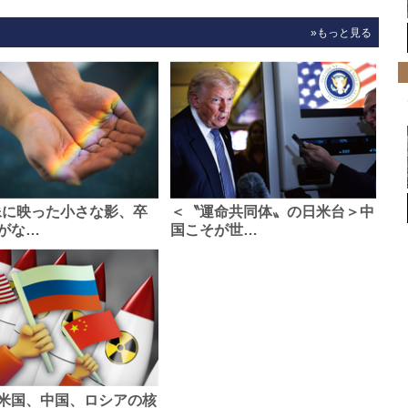
»もっと見る
像に映った小さな影、卒
＜〝運命共同体〟の日米台＞中
がな…
国こそが世…
米国、中国、ロシアの核