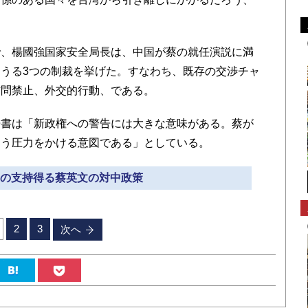
、楊國強国家安全局長は、中国が蔡の就任演説に満
うる3つの制裁を挙げた。すなわち、既存の交渉チャ
訪問禁止、外交的行動、である。
書は「新政権への警告には大きな意味がある。蔡が
よう圧力をかける意図である」としている。
国民の支持得る蔡英文の対中政策
2
3
次へ