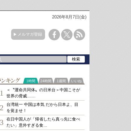
2026年8月7日(金)
メルマガ登録
ランキング
1時間
24時間
1週間
いいね
＜〝運命共同体〟の日米台＞中国こそが
1
世界の脅威....…
台湾統一 中国は本気 だから日本よ、目
2
を覚ませ！
在日中国人が「帰省したら真っ先に食べ
3
たい」意外すぎる食…