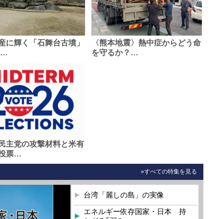
産に輝く「石舞台古墳」
〈熊本地震〉熱中症からどう命
0…
を守るか？…
民主党の攻撃材料と米有
投票…
»すべての特集を見る
台湾「麗しの島」の実像
エネルギー依存国家・日本 持