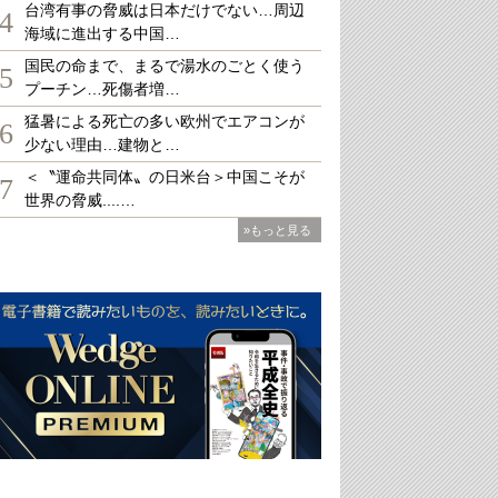
台湾有事の脅威は日本だけでない…周辺
4
海域に進出する中国…
国民の命まで、まるで湯水のごとく使う
5
プーチン…死傷者増…
猛暑による死亡の多い欧州でエアコンが
6
少ない理由…建物と…
＜〝運命共同体〟の日米台＞中国こそが
7
世界の脅威....…
»もっと見る