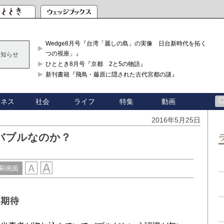
Wedge8月号『台湾「麗しの島」の実像 日台新時代を拓く「3
つの視座」』
お知らせ
ひととき8月号『京都 2と5の物語』
新刊書籍『飛鳥・藤原に隠された古代宮都の謎』
ジネス
社会
ライフ
特集
動画
2016年5月25日
バブルなのか？
刷画面
に期待