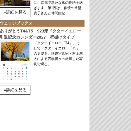
に、京都で新たな旅の物語を紡
ぎます。第1部は、俳優の常盤
»詳細を見る
貴子さんと仲間由紀…
ウェッジブックス
ありがとうT4&T5 923形ドクターイエロー
引退記念カレンダー2027 壁掛けタイプ
ドクターイエロー「T4」、そ
してドクターイエロー「T5」
の勇姿を、鉄道写真家・村上悠
太による四季折々の厳選した写
真で綴る。
»詳細を見る