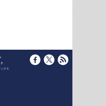
e
とき
ブックス