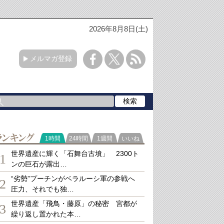
2026年8月8日(土)
メルマガ登録
ランキング
1時間
24時間
1週間
いいね
世界遺産に輝く「石舞台古墳」 2300ト
1
ンの巨石が露出…
“劣勢”プーチンがベラルーシ軍の参戦へ
2
圧力、それでも独…
世界遺産「飛鳥・藤原」の秘密 宮都が
3
繰り返し置かれた本…