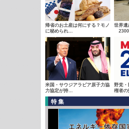
帰省のお土産は何にする？モノ
世界遺
に秘められ…
230
米国・サウジアラビア原子力協
野党・
力協定が持…
権者の
特集