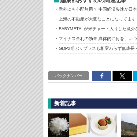
編集部おすすめの関連記事
意外にも心配無用？ 中国経済失速が日
上海の不動産が大変なことになってます！
BABYMETALが米チャート入りした意外
マイナス金利の効果 具体的に何を、い
GDP2期ぶりプラスも相変わらず低成長
バックナンバー
新着記事