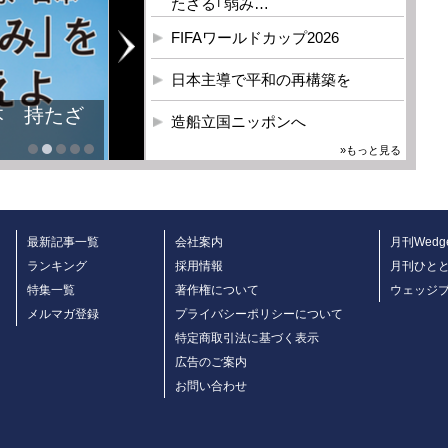
たざる｢弱み…
FIFAワールドカップ2026
日本主導で平和の再構築を
本 持たざ
造船立国ニッポンへ
»もっと見る
最新記事一覧
会社案内
月刊Wedg
ランキング
採用情報
月刊ひと
特集一覧
著作権について
ウェッジ
メルマガ登録
プライバシーポリシーについて
特定商取引法に基づく表示
広告のご案内
お問い合わせ