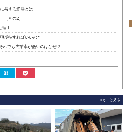
本に与える影響とは
 （その2）
な理由
つ頃期待すればいいの？
 それでも失業率が低いのはなぜ？
»もっと見る