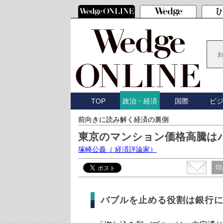
TOP
国際
ビ
政治・経済
前向きに読み解く経済の裏側
東京のマンション価格高騰は
塚崎公義
（ 経済評論家）
印
バブルを止める役割は銀行