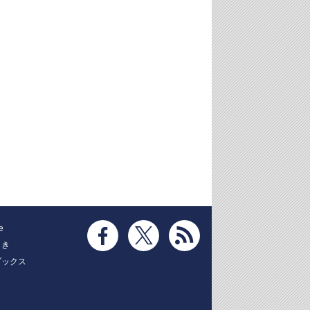
e
とき
ブックス