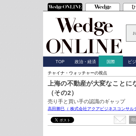
TOP
政治・経済
ビ
国際
チャイナ・ウォッチャーの視点
上海の不動産が大変なことに
（その2）
売り手と買い手の認識のギャップ
高田勝巳
（ 株式会社アクアビジネスコンサル
印