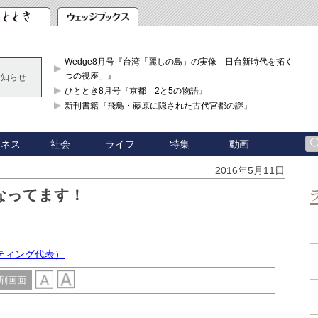
Wedge8月号『台湾「麗しの島」の実像 日台新時代を拓く「3
つの視座」』
お知らせ
ひととき8月号『京都 2と5の物語』
新刊書籍『飛鳥・藤原に隠された古代宮都の謎』
ジネス
社会
ライフ
特集
動画
2016年5月11日
なってます！
ティング代表）
刷画面