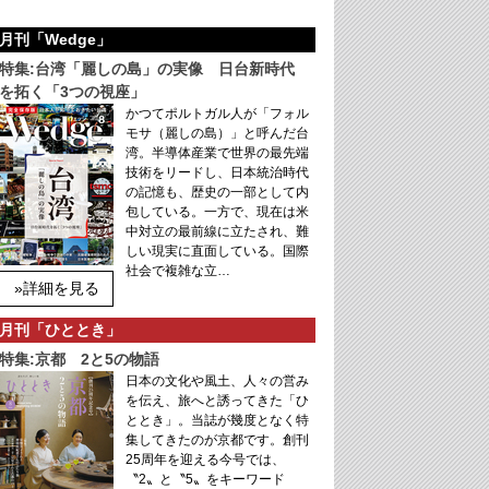
月刊「Wedge」
特集:台湾「麗しの島」の実像 日台新時代
を拓く「3つの視座」
かつてポルトガル人が「フォル
モサ（麗しの島）」と呼んだ台
湾。半導体産業で世界の最先端
技術をリードし、日本統治時代
の記憶も、歴史の一部として内
包している。一方で、現在は米
中対立の最前線に立たされ、難
しい現実に直面している。国際
社会で複雑な立…
»詳細を見る
月刊「ひととき」
特集:京都 2と5の物語
日本の文化や風土、人々の営み
を伝え、旅へと誘ってきた「ひ
ととき」。当誌が幾度となく特
集してきたのが京都です。創刊
25周年を迎える今号では、
〝2〟と〝5〟をキーワード