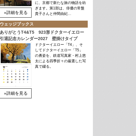
に、京都で新たな旅の物語を紡
ぎます。第1部は、俳優の常盤
»詳細を見る
貴子さんと仲間由紀…
ウェッジブックス
ありがとうT4&T5 923形ドクターイエロー
引退記念カレンダー2027 壁掛けタイプ
ドクターイエロー「T4」、そ
してドクターイエロー「T5」
の勇姿を、鉄道写真家・村上悠
太による四季折々の厳選した写
真で綴る。
»詳細を見る