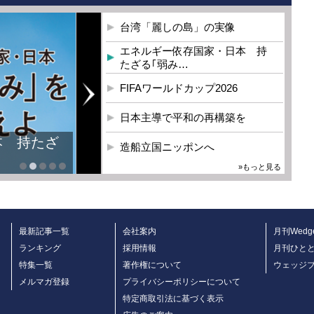
台湾「麗しの島」の実像
エネルギー依存国家・日本 持
たざる｢弱み…
FIFAワールドカップ2026
日本主導で平和の再構築を
本 持たざ
造船立国ニッポンへ
»もっと見る
最新記事一覧
会社案内
月刊Wedg
ランキング
採用情報
月刊ひと
特集一覧
著作権について
ウェッジ
メルマガ登録
プライバシーポリシーについて
特定商取引法に基づく表示