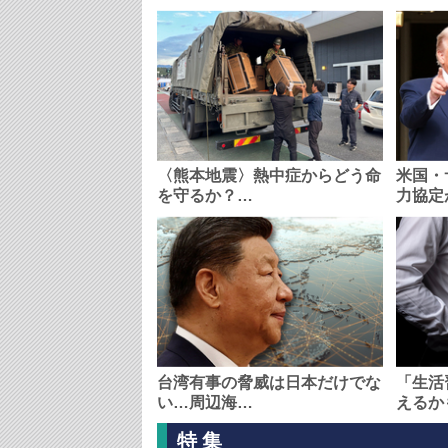
〈熊本地震〉熱中症からどう命
米国・
を守るか？…
力協定
台湾有事の脅威は日本だけでな
「生活
い…周辺海…
えるか
特集