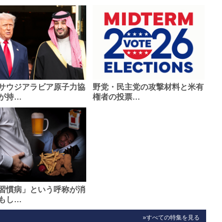
サウジアラビア原子力協
野党・民主党の攻撃材料と米有
が持…
権者の投票…
習慣病」という呼称が消
もし…
»すべての特集を見る