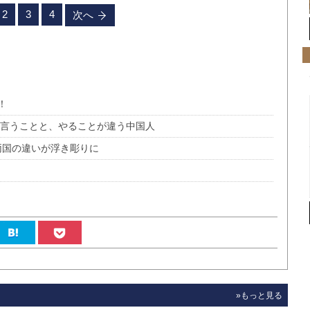
2
3
4
次へ
！
 言うことと、やることが違う中国人
中両国の違いが浮き彫りに
»もっと見る