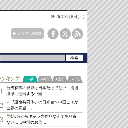
2026年8月8日(土)
メルマガ登録
ランキング
1時間
24時間
1週間
いいね
台湾有事の脅威は日本だけでない…周辺
1
海域に進出する中国…
＜〝運命共同体〟の日米台＞中国こそが
2
世界の脅威....…
早朝5時からキャラ弁作りなんてあり得
3
ない……中国のお母…