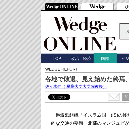
TOP
政治・経済
ビ
国際
WEDGE REPORT
各地で敗退、見え始めた終焉、
佐々木伸
（ 星槎大学大学院教授）
印
過激派組織「イスラム国」(IS)の
的な交通の要衝、北部のマンジュビが