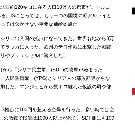
西約120キロに在る人口10万人の都市だ。トルコ
ある。ISにとっては、もう一つの国境の町アルライと
とっては欠かせない重要な補給拠点だ。
シリア出入国の拠点になってきた。世界各地から3万
してラッカに入った。欧州のテロ作戦に出撃した戦闘
パリやブリュッセルに潜入した。
から「シリア民主軍」(SDF)の攻撃が始まった。
「人民防衛隊」(YPG)とシリア人の部族部隊からな
参加した。マンジュビから数キロ離れた仮設の司令部
S拠点に100回を超える空爆を行った。多い時では空
の激戦でIS側は1000人以上が死亡、SDF側にも100