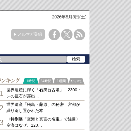
2026年8月8日(土)
メルマガ登録
ランキング
1時間
24時間
1週間
いいね
世界遺産に輝く「石舞台古墳」 2300ト
1
ンの巨石が露出…
世界遺産「飛鳥・藤原」の秘密 宮都が
2
繰り返し置かれた本…
〈特別展「空海と真言の名宝」で注目〉
3
空海はなぜ、120…