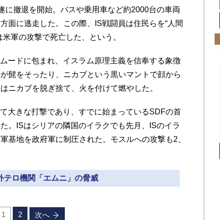
遂に撤退を開始。バスや乗用車など約2000台の車両
方面に逃走した。この際、IS戦闘員は住民らを“人間
は米軍の攻撃で死亡した、という。
いムードに包まれ、イスラム原理主義を信奉する象徴
ちが髭をそったり、ニカブという黒いマントで顔から
ちはニカブを脱ぎ捨て、火を付けて燃やした。
て大きな打撃であり、すでに始まっているSDFの首
た。ISはシリアの隣国のイラクでも先月、ISのイラ
軍基地を政府軍に制圧された。モスルへの攻撃も2、
対外テロ機関「エムニ」の脅威
1
2
次へ