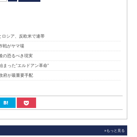
とロシア、反欧米で連帯
作戦がヤマ場
後の恐るべき現実
まった”エルドアン革命”
政府が最重要手配
»もっと見る