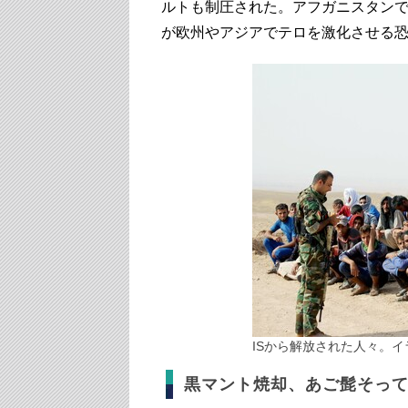
ルトも制圧された。アフガニスタンで
が欧州やアジアでテロを激化させ
ISから解放された人々。イラ
黒マント焼却、あご髭そっ