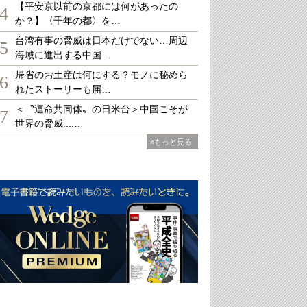
【平安京以前の京都には何があったの
4
か？】〈千年の都〉を…
台湾有事の脅威は日本だけでない…周辺
5
海域に進出する中国…
帰省のお土産は何にする？モノに秘めら
6
れたストーリーも届…
＜〝運命共同体〟の日米台＞中国こそが
7
世界の脅威....…
»もっと見る