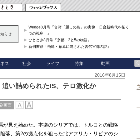
Wedge8月号『台湾「麗しの島」の実像 日台新時代を拓く「3
つの視座」』
お知らせ
ひととき8月号『京都 2と5の物語』
新刊書籍『飛鳥・藤原に隠された古代宮都の謎』
ジネス
社会
ライフ
特集
動画
2016年8月15日
追い詰められたIS、テロ激化か
刷画面
終焉が見え始めた。本拠のシリアでは、トルコとの戦略
陥落、第2の拠点化を狙った北アフリカ・リビアのシ