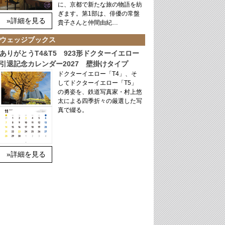
に、京都で新たな旅の物語を紡
ぎます。第1部は、俳優の常盤
»詳細を見る
貴子さんと仲間由紀…
ウェッジブックス
ありがとうT4&T5 923形ドクターイエロー
引退記念カレンダー2027 壁掛けタイプ
ドクターイエロー「T4」、そ
してドクターイエロー「T5」
の勇姿を、鉄道写真家・村上悠
太による四季折々の厳選した写
真で綴る。
»詳細を見る