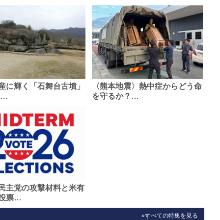
産に輝く「石舞台古墳」
〈熊本地震〉熱中症からどう命
0…
を守るか？…
民主党の攻撃材料と米有
投票…
»すべての特集を見る