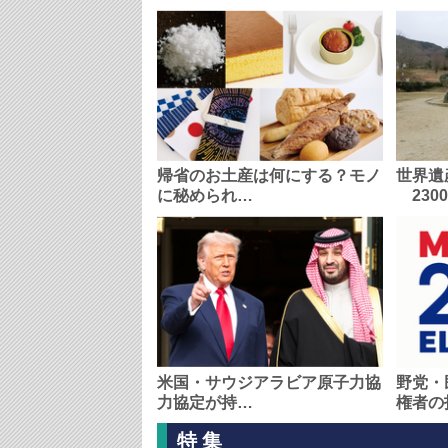
帰省のお土産は何にする？モノ
世界遺
に秘められ…
230
米国・サウジアラビア原子力協
野党・
力協定が持…
権者の
特集