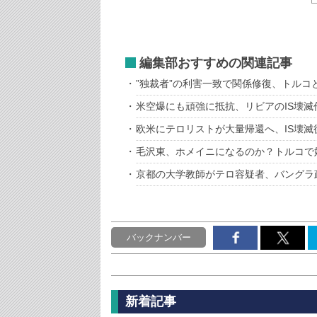
編集部おすすめの関連記事
”独裁者”の利害一致で関係修復、トルコ
米空爆にも頑強に抵抗、リビアのIS壊滅
欧米にテロリストが大量帰還へ、IS壊滅
毛沢東、ホメイニになるのか？トルコで始
京都の大学教師がテロ容疑者、バングラ
バックナンバー
新着記事