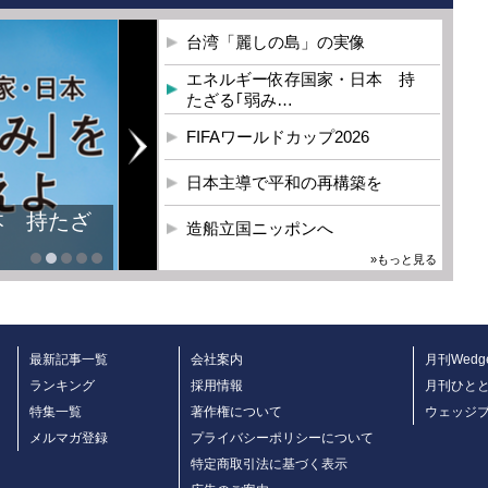
台湾「麗しの島」の実像
エネルギー依存国家・日本 持
たざる｢弱み…
FIFAワールドカップ2026
日本主導で平和の再構築を
本 持たざ
造船立国ニッポンへ
»もっと見る
最新記事一覧
会社案内
月刊Wedg
ランキング
採用情報
月刊ひと
特集一覧
著作権について
ウェッジ
メルマガ登録
プライバシーポリシーについて
特定商取引法に基づく表示