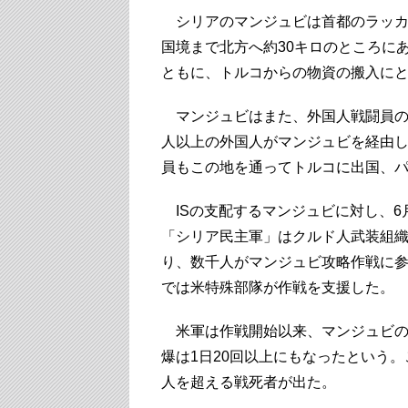
シリアのマンジュビは首都のラッカ北
国境まで北方へ約30キロのところに
ともに、トルコからの物資の搬入に
マンジュビはまた、外国人戦闘員の
人以上の外国人がマンジュビを経由
員もこの地を通ってトルコに出国、
ISの支配するマンジュビに対し、6月
「シリア民主軍」はクルド人武装組織
り、数千人がマンジュビ攻略作戦に
では米特殊部隊が作戦を支援した。
米軍は作戦開始以来、マンジュビのI
爆は1日20回以上にもなったという。こ
人を超える戦死者が出た。