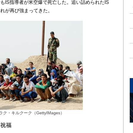
もIS指導者が米空爆で死亡した。追い詰められたIS
る恐れが再び強まってきた。
ク・キルクーク（GettyIMages）
て祝福