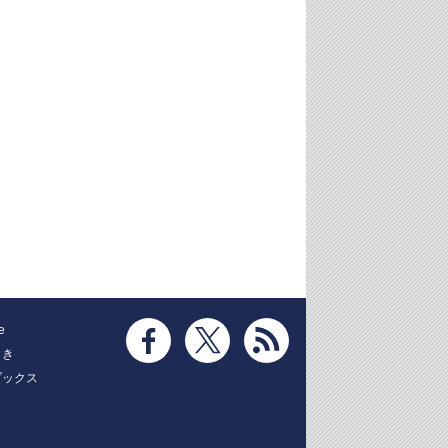
e
とき
ブックス