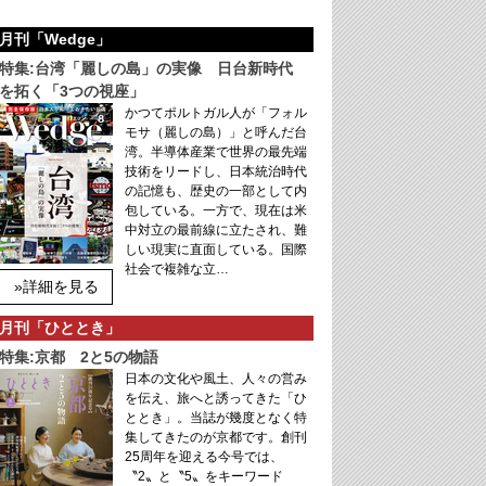
月刊「Wedge」
特集:台湾「麗しの島」の実像 日台新時代
を拓く「3つの視座」
かつてポルトガル人が「フォル
モサ（麗しの島）」と呼んだ台
湾。半導体産業で世界の最先端
技術をリードし、日本統治時代
の記憶も、歴史の一部として内
包している。一方で、現在は米
中対立の最前線に立たされ、難
しい現実に直面している。国際
社会で複雑な立…
»詳細を見る
月刊「ひととき」
特集:京都 2と5の物語
日本の文化や風土、人々の営み
を伝え、旅へと誘ってきた「ひ
ととき」。当誌が幾度となく特
集してきたのが京都です。創刊
25周年を迎える今号では、
〝2〟と〝5〟をキーワード