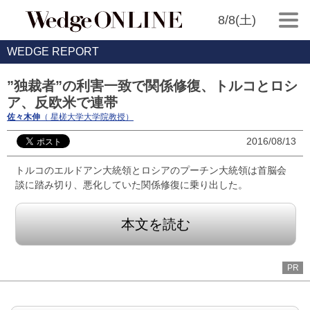
8/8(土)
WEDGE REPORT
”独裁者”の利害一致で関係修復、トルコとロシ
ア、反欧米で連帯
佐々木伸
（ 星槎大学大学院教授）
2016/08/13
トルコのエルドアン大統領とロシアのプーチン大統領は首脳会
談に踏み切り、悪化していた関係修復に乗り出した。
本文を読む
PR