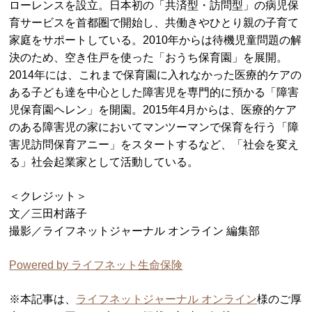
ローレンスを設立。日本初の「共済型・訪問型」の病児保
育サービスを首都圏で開始し、共働きやひとり親の子育て
家庭をサポートしている。2010年からは待機児童問題の解
決のため、空き住戸を使った「おうち保育園」を展開。
2014年には、これまで保育園に入れなかった医療的ケアの
ある子ども達を中心とした障害児を専門的に預かる「障害
児保育園ヘレン」を開園。2015年4月からは、医療的ケア
のある障害児の家においてマンツーマンで保育を行う「障
害児訪問保育アニー」をスタートするなど、「社会を変え
る」社会起業家として活動している。
＜クレジット＞
文／三田村蕗子
撮影／ライフネットジャーナル オンライン 編集部
Powered by ライフネット生命保険
※本記事は、
ライフネットジャーナル オンライン
様のご厚