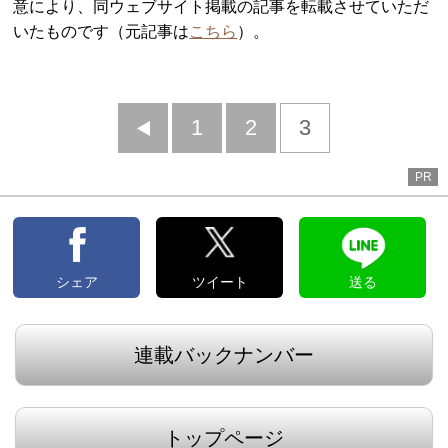
意により、同ウェブサイト掲載の記事を転載させていただ
いたものです（元記事は
こちら
）。
前
1
2
3
へ
PR
シェア
ツイート
送る
連載バックナンバー
トップページ