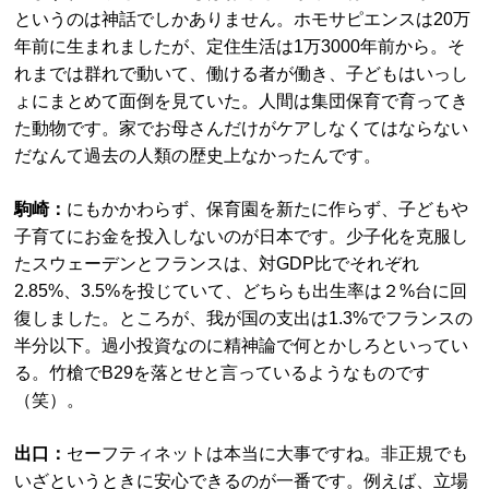
というのは神話でしかありません。ホモサピエンスは20万
年前に生まれましたが、定住生活は1万3000年前から。そ
れまでは群れで動いて、働ける者が働き、子どもはいっし
ょにまとめて面倒を見ていた。人間は集団保育で育ってき
た動物です。家でお母さんだけがケアしなくてはならない
だなんて過去の人類の歴史上なかったんです。
駒崎：
にもかかわらず、保育園を新たに作らず、子どもや
子育てにお金を投入しないのが日本です。少子化を克服し
たスウェーデンとフランスは、対GDP比でそれぞれ
2.85%、3.5%を投じていて、どちらも出生率は２%台に回
復しました。ところが、我が国の支出は1.3%でフランスの
半分以下。過小投資なのに精神論で何とかしろといってい
る。竹槍でB29を落とせと言っているようなものです
（笑）。
出口：
セーフティネットは本当に大事ですね。非正規でも
いざというときに安心できるのが一番です。例えば、立場